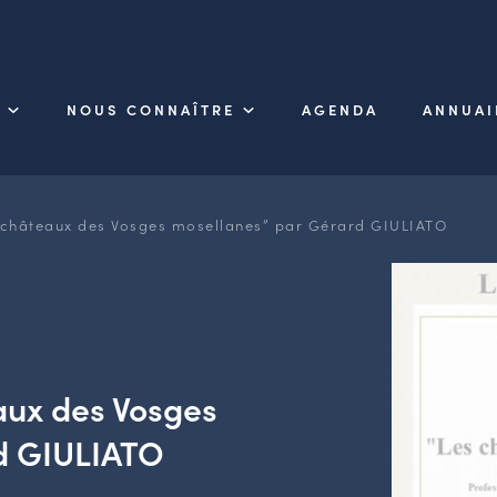
NOUS CONNAÎTRE
AGENDA
ANNUAI
 châteaux des Vosges mosellanes” par Gérard GIULIATO
aux des Vosges
d GIULIATO