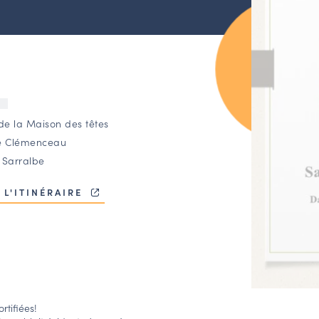
U
 de la Maison des têtes
e Clémenceau
 Sarralbe
 L'ITINÉRAIRE
rtifiées!