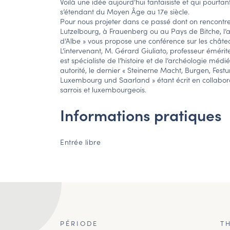
Voilà une idée aujourd’hui fantaisiste et qui pourt
s’étendant du Moyen Âge au 17e siècle.
Pour nous projeter dans ce passé dont on rencont
Lutzelbourg, à Frauenberg ou au Pays de Bitche, l’
d’Albe » vous propose une conférence sur les chât
L’intervenant, M. Gérard Giuliato, professeur émérit
est spécialiste de l’histoire et de l’archéologie mé
autorité, le dernier « Steinerne Macht, Burgen, Festu
Luxembourg und Saarland » étant écrit en collabora
sarrois et luxembourgeois.
Informations pratiques
Entrée libre
PÉRIODE
T