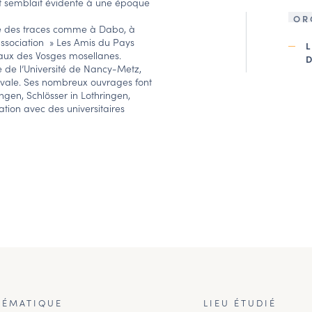
ant semblait évidente à une époque
OR
re des traces comme à Dabo, à
association » Les Amis du Pays
eaux des Vosges mosellanes.
e de l’Université de Nancy-Metz,
diévale. Ses nombreux ouvrages font
ngen, Schlösser in Lothringen,
tion avec des universitaires
HÉMATIQUE
LIEU ÉTUDIÉ