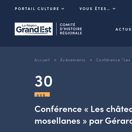
PORTAIL CULTURE
VOUS ÊTES…
ACTUS
>
>
Accueil
Événements
Conférence “Les
30
AVR.
Conférence « Les châte
mosellanes » par Gérar