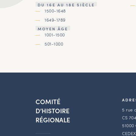
DU 16E AU 18E SIÈCLE
1500-1648
1649-1789
MOYEN ÂGE
1001-1500
501-1000
COMITÉ
ADRE
D’HISTOIRE
5 rue 
CS 704
RÉGIONALE
51000
CEDEX