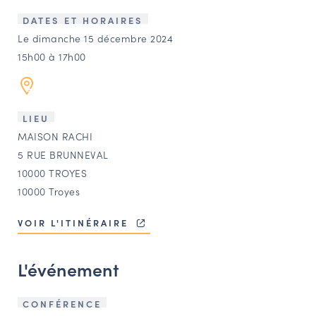
LES ACTIONS PHARES
DATES ET HORAIRES
CONTACT
Le dimanche 15 décembre 2024
15h00 à 17h00
Agenda
Annuaire
LIEU
MAISON RACHI
Ressources
5 RUE BRUNNEVAL
10000 TROYES
10000 Troyes
OFFRES D’EMPLOI ET DE STAGE
BOURSE D’ÉCHANGE
VOIR L'ITINÉRAIRE
OUTILS EN LIGNE
CARTES DES NAUDIN
L'événement
Espace acteurs
CONFÉRENCE