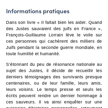
NAVIGATION FILTRÉE « ACTEURS »
Informations pratiques
Dans son livre « Il fallait bien les aider. Quand
PORTAIL CULTURE
des Justes sauvaient des juifs en France »,
Comité d'Histoire Régionale
François-Guillaume Lorrain lève le voile sur
Service Inventaire et Patrimoines de la Région Grand Est
ces personnes qui cachèrent des milliers de
Juifs pendant la seconde guerre mondiale, en
toute humilité et humanité.
VOUS ÊTES…
S’étonnant du peu de résonance nationale au
Amateurs d’histoire et de patrimoine
sujet des Justes, il décide de recueillir les
Responsables de structures
derniers témoignages des survivants presque
Étudiants & chercheurs
centenaires, ou de leur famille, leurs amis,
leurs voisins. Le temps presse et seuls les
écrits peuvent rendre un dernier hommage à
ces sauveurs. Il va ainsi enquêter sur une