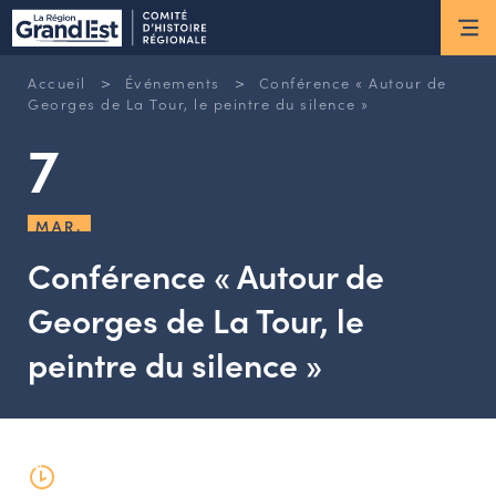
ESPACE MEMBRE
>
>
Accueil
Événements
Conférence « Autour de
Actus
Georges de La Tour, le peintre du silence »
7
ACTUALITÉS DU MOMENT
RETOUR SUR LES DERNIÈRES
MAR.
NEWSLETTERS
INSCRIPTION À LA NEWSLETTER
Conférence « Autour de
Georges de La Tour, le
Nous connaître
peintre du silence »
LES MISSIONS DU CHR
L’ÉQUIPE DU CHR
LE CONSEIL DES ASSOCIATIONS
LE CONSEIL SCIENTIFIQUE