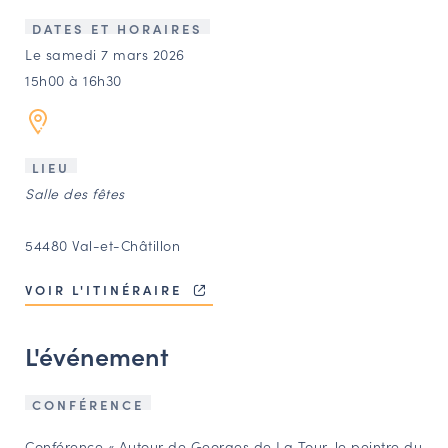
LES ACTIONS PHARES
DATES ET HORAIRES
CONTACT
Le samedi 7 mars 2026
15h00 à 16h30
Agenda
Annuaire
LIEU
Salle des fêtes
Ressources
54480 Val-et-Châtillon
OFFRES D’EMPLOI ET DE STAGE
VOIR L'ITINÉRAIRE
BOURSE D’ÉCHANGE
OUTILS EN LIGNE
L'événement
CARTES DES NAUDIN
Espace acteurs
CONFÉRENCE
Conférence « Autour de Georges de La Tour, le peintre du