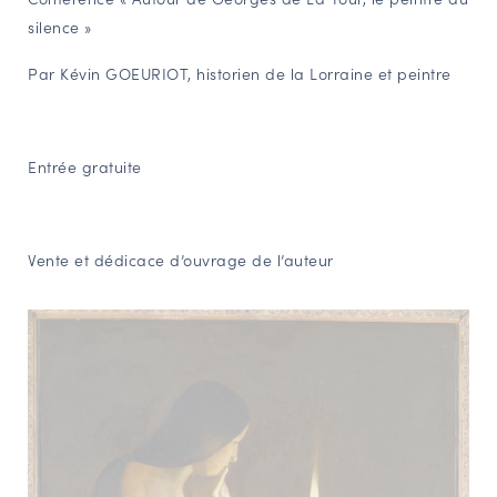
silence »
NAVIGATION FILTRÉE « ACTEURS »
Par Kévin GOEURIOT, historien de la Lorraine et peintre
PORTAIL CULTURE
Comité d'Histoire Régionale
Entrée gratuite
Service Inventaire et Patrimoines de la Région Grand Est
Vente et dédicace d’ouvrage de l’auteur
VOUS ÊTES…
Amateurs d’histoire et de patrimoine
Responsables de structures
Étudiants & chercheurs