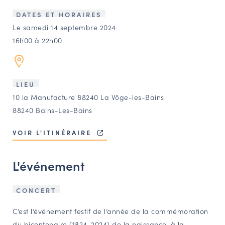
LES ACTIONS PHARES
DATES ET HORAIRES
CONTACT
Le samedi 14 septembre 2024
16h00 à 22h00
Agenda
Annuaire
LIEU
10 la Manufacture 88240 La Vôge-les-Bains
Ressources
88240 Bains-Les-Bains
VOIR L'ITINÉRAIRE
OFFRES D’EMPLOI ET DE STAGE
BOURSE D’ÉCHANGE
L'événement
OUTILS EN LIGNE
CARTES DES NAUDIN
CONCERT
Espace acteurs
C’est l’événement festif de l’année de la commémoration
du bicentenaire (1824-2024) de la naissance, à la