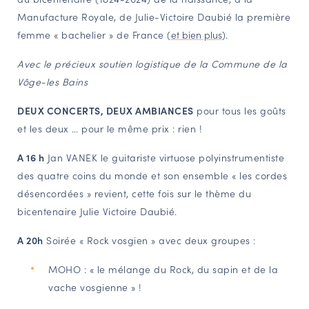
Manufacture Royale, de Julie-Victoire Daubié la première
NAVIGATION FILTRÉE « ACTEURS »
femme « bachelier » de France (
et bien plus
).
Avec le précieux soutien logistique de la Commune de la
PORTAIL CULTURE
Vôge-les Bains
Comité d'Histoire Régionale
DEUX CONCERTS, DEUX AMBIANCES
pour tous les goûts
Service Inventaire et Patrimoines de la Région Grand Est
et les deux … pour le même prix : rien !
A 16 h
Jan VANEK le guitariste virtuose polyinstrumentiste
VOUS ÊTES…
des quatre coins du monde et son ensemble « les cordes
Amateurs d’histoire et de patrimoine
désencordées » revient, cette fois sur le thème du
Responsables de structures
bicentenaire Julie Victoire Daubié.
Étudiants & chercheurs
A 20h
Soirée « Rock vosgien » avec deux groupes :
MOHO : « le mélange du Rock, du sapin et de la
vache vosgienne » !