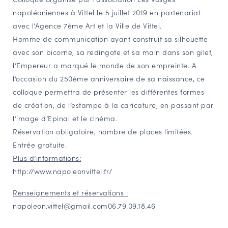
napoléoniennes à Vittel le 5 juillet 2019 en partenariat
NAVIGATION FILTRÉE « ACTEURS »
avec l’Agence 7ème Art et la Ville de Vittel.
Homme de communication ayant construit sa silhouette
avec son bicorne, sa redingote et sa main dans son gilet,
PORTAIL CULTURE
l’Empereur a marqué le monde de son empreinte. A
Comité d'Histoire Régionale
l’occasion du 250ème anniversaire de sa naissance, ce
Service Inventaire et Patrimoines de la Région Grand Est
colloque permettra de présenter les différentes formes
de création, de l’estampe à la caricature, en passant par
l’image d’Epinal et le cinéma.
VOUS ÊTES…
Réservation obligatoire, nombre de places limitées.
Amateurs d’histoire et de patrimoine
Entrée gratuite.
Responsables de structures
Plus d’informations:
Étudiants & chercheurs
http://www.napoleonvittel.fr/
Renseignements et réservations :
napoleon.vittel@gmail.com06.79.09.18.46