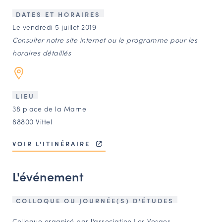
LES ACTIONS PHARES
DATES ET HORAIRES
CONTACT
Le vendredi 5 juillet 2019
Consulter notre site internet ou le programme pour les
Agenda
horaires détaillés
Annuaire
LIEU
Ressources
38 place de la Marne
88800 Vittel
OFFRES D’EMPLOI ET DE STAGE
VOIR L'ITINÉRAIRE
BOURSE D’ÉCHANGE
OUTILS EN LIGNE
L'événement
CARTES DES NAUDIN
Espace acteurs
COLLOQUE OU JOURNÉE(S) D'ÉTUDES
Colloque organisé par l’association Les Vosges