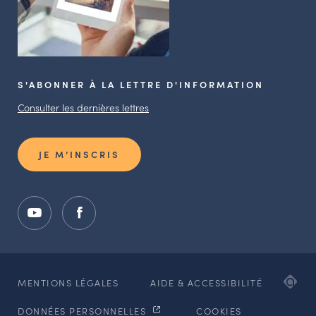
S'ABONNER À LA LETTRE D'INFORMATION
Consulter les dernières lettres
JE M’INSCRIS
ADI
MENTIONS LÉGALES
AIDE & ACCESSIBILITÉ
AG
DONNÉES PERSONNELLES
COOKIES
WE