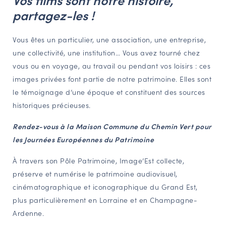
partagez-les !
NAVIGATION FILTRÉE « ACTEURS »
Vous êtes un particulier, une association, une entreprise,
une collectivité, une institution… Vous avez tourné chez
PORTAIL CULTURE
vous ou en voyage, au travail ou pendant vos loisirs : ces
Comité d'Histoire Régionale
images privées font partie de notre patrimoine. Elles sont
Service Inventaire et Patrimoines de la Région Grand Est
le témoignage d’une époque et constituent des sources
historiques précieuses.
VOUS ÊTES…
Rendez-vous à la Maison Commune du Chemin Vert pour
Amateurs d’histoire et de patrimoine
les Journées Européennes du Patrimoine
Responsables de structures
À travers son Pôle Patrimoine, Image’Est collecte,
Étudiants & chercheurs
préserve et numérise le patrimoine audiovisuel,
cinématographique et iconographique du Grand Est,
plus particulièrement en Lorraine et en Champagne-
Ardenne.