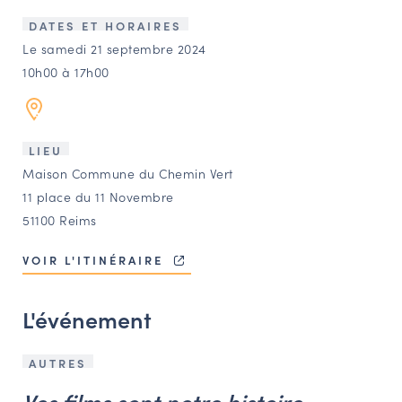
LES ACTIONS PHARES
DATES ET HORAIRES
CONTACT
Le samedi 21 septembre 2024
10h00 à 17h00
Agenda
Annuaire
LIEU
Maison Commune du Chemin Vert
Ressources
11 place du 11 Novembre
51100 Reims
OFFRES D’EMPLOI ET DE STAGE
VOIR L'ITINÉRAIRE
BOURSE D’ÉCHANGE
OUTILS EN LIGNE
L'événement
CARTES DES NAUDIN
Espace acteurs
AUTRES
Vos films sont notre histoire,