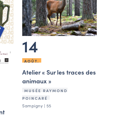
14
AOÛT.
Atelier « Sur les traces des
animaux »
MUSÉE RAYMOND
POINCARÉ
Sampigny | 55
nt