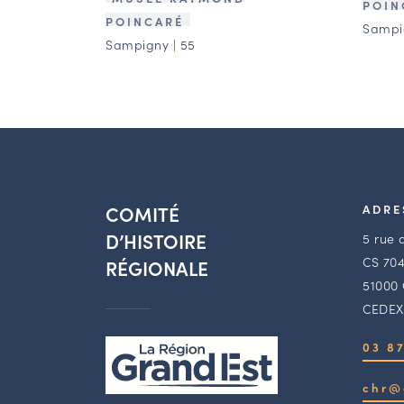
POIN
POINCARÉ
Sampig
Sampigny | 55
COMITÉ
ADRE
D’HISTOIRE
5 rue 
CS 704
RÉGIONALE
51000
CEDEX
03 87
chr@