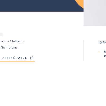
U
rue du Château
OR
 Sampigny
 L'ITINÉRAIRE