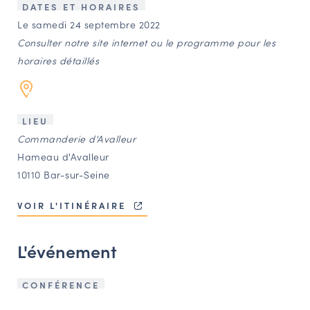
LES ACTIONS PHARES
DATES ET HORAIRES
Le samedi 24 septembre 2022
CONTACT
Consulter notre site internet ou le programme pour les
Agenda
horaires détaillés
Annuaire
LIEU
Commanderie d'Avalleur
Ressources
Hameau d'Avalleur
10110 Bar-sur-Seine
OFFRES D’EMPLOI ET DE STAGE
VOIR L'ITINÉRAIRE
BOURSE D’ÉCHANGE
OUTILS EN LIGNE
L'événement
CARTES DES NAUDIN
Espace acteurs
CONFÉRENCE