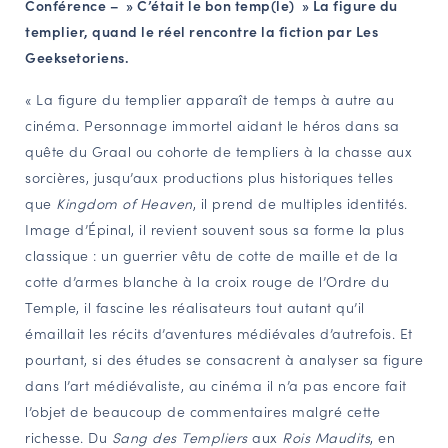
C
onférence – » C’était le bon temp(le) » La figure du
NAVIGATION FILTRÉE « ACTEURS »
templier, quand le réel rencontre la fiction par Les
Geeksetoriens.
« La figure du templier apparaît de temps à autre au
PORTAIL CULTURE
cinéma. Personnage immortel aidant le héros dans sa
Comité d'Histoire Régionale
quête du Graal ou cohorte de templiers à la chasse aux
Service Inventaire et Patrimoines de la Région Grand Est
sorcières, jusqu’aux productions plus historiques telles
que
Kingdom of Heaven
, il prend de multiples identités.
Image d’Épinal, il revient souvent sous sa forme la plus
VOUS ÊTES…
classique : un guerrier vêtu de cotte de maille et de la
Amateurs d’histoire et de patrimoine
cotte d’armes blanche à la croix rouge de l’Ordre du
Responsables de structures
Temple, il fascine les réalisateurs tout autant qu’il
Étudiants & chercheurs
émaillait les récits d’aventures médiévales d’autrefois. Et
pourtant, si des études se consacrent à analyser sa figure
dans l’art médiévaliste, au cinéma il n’a pas encore fait
l’objet de beaucoup de commentaires malgré cette
richesse. Du
Sang des Templiers
aux
Rois Maudits
, en