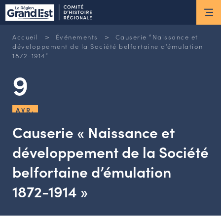
ESPACE MEMBRE
>
>
Accueil
Événements
Causerie “Naissance et
Actus
développement de la Société belfortaine d’émulation
1872-1914”
9
ACTUALITÉS DU MOMENT
RETOUR SUR LES DERNIÈRES
NEWSLETTERS
AVR.
INSCRIPTION À LA NEWSLETTER
Causerie « Naissance et
Nous connaître
développement de la Société
belfortaine d’émulation
LES MISSIONS DU CHR
L’ÉQUIPE DU CHR
1872-1914 »
LE CONSEIL DES ASSOCIATIONS
LE CONSEIL SCIENTIFIQUE