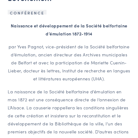
NAVIGATION FILTRÉE « ACTEURS »
CONFÉRENCE
Naissance et développement de la Société belfortaine
PORTAIL CULTURE
d’émulation 1872-1914
Comité d'Histoire Régionale
par Yves Pagnot, vice-président de la Société belfortaine
Service Inventaire et Patrimoines de la Région Grand Est
d’émulation, ancien directeur des Archives municipales
de Belfort et avec la participation de Mariette Cuenin-
Lieber, docteur ès lettres, Institut de recherche en langues
VOUS ÊTES…
et littératures européennes (UHA).
Amateurs d’histoire et de patrimoine
La naissance de la Société belfortaine d’émulation en
Responsables de structures
mas 1872 est une conséquence directe de l’annexion de
Étudiants & chercheurs
L’Alsace. La causerie rappellera les conditions singulières
de cette création et insistera sur la reconstitution et le
développement de la Bibliothèque de la ville, l’un des
premiers objectifs de la nouvelle société. D’autres actions