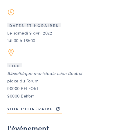
LES ACTIONS PHARES
CONTACT
Agenda
DATES ET HORAIRES
Le samedi 9 avril 2022
14h30 à 16h00
Annuaire
Ressources
LIEU
Bibliothèque municipale Léon Deubel
OFFRES D’EMPLOI ET DE STAGE
place du Forum
90000 BELFORT
BOURSE D’ÉCHANGE
90000 Belfort
OUTILS EN LIGNE
CARTES DES NAUDIN
VOIR L'ITINÉRAIRE
Espace acteurs
L'événement