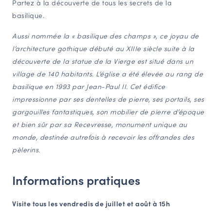
Partez à la découverte de tous les secrets de la
NAVIGATION FILTRÉE « ACTEURS »
basilique.
Aussi nommée la « basilique des champs », ce joyau de
l’architecture gothique débuté au XIII
e
siècle suite à la
PORTAIL CULTURE
découverte de la statue de la Vierge est situé dans un
Comité d'Histoire Régionale
village de 140 habitants. L’église a été élevée au rang de
Service Inventaire et Patrimoines de la Région Grand Est
basilique en 1993 par Jean-Paul II. Cet édifice
impressionne par ses dentelles de pierre, ses portails, ses
gargouilles fantastiques, son mobilier de pierre d’époque
VOUS ÊTES…
et bien sûr par sa Recevresse, monument unique au
Amateurs d’histoire et de patrimoine
monde, destinée autrefois à recevoir les offrandes des
Responsables de structures
pèlerins.
Étudiants & chercheurs
Informations pratiques
Visite tous les vendredis de juillet et août à 15h