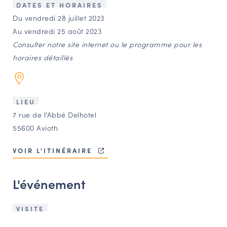
LES ACTIONS PHARES
DATES ET HORAIRES
Du vendredi 28 juillet 2023
CONTACT
Au vendredi 25 août 2023
Agenda
Consulter notre site internet ou le programme pour les
horaires détaillés
Annuaire
LIEU
Ressources
7 rue de l'Abbé Delhotel
55600 Avioth
OFFRES D’EMPLOI ET DE STAGE
VOIR L'ITINÉRAIRE
BOURSE D’ÉCHANGE
OUTILS EN LIGNE
L'événement
CARTES DES NAUDIN
Espace acteurs
VISITE