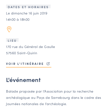
LES ACTIONS PHARES
DATES ET HORAIRES
CONTACT
Le dimanche 16 juin 2019
14h00 à 18h00
Agenda
Annuaire
LIEU
170 rue du Général de Gaulle
Ressources
57560 Saint-Quirin
VOIR L'ITINÉRAIRE
OFFRES D’EMPLOI ET DE STAGE
BOURSE D’ÉCHANGE
L'événement
OUTILS EN LIGNE
CARTES DES NAUDIN
Balade proposée par l’Association pour la recherche
archéologique au Pays de Sarrebourg dans le cadre des
Espace acteurs
Journées nationales de l’archéologie.