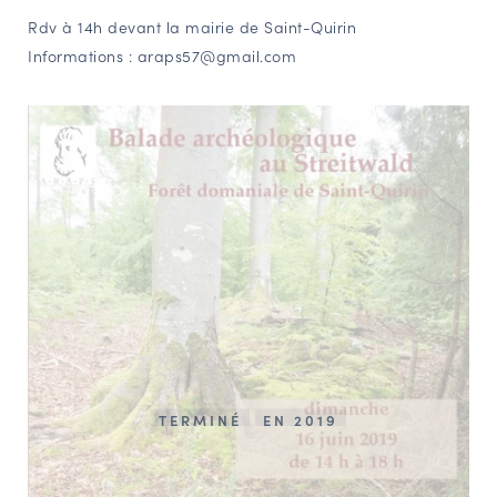
Rdv à 14h devant la mairie de Saint-Quirin
NAVIGATION FILTRÉE « ACTEURS »
Informations :
araps57@gmail.com
PORTAIL CULTURE
Comité d'Histoire Régionale
Service Inventaire et Patrimoines de la Région Grand Est
VOUS ÊTES…
Amateurs d’histoire et de patrimoine
Responsables de structures
Étudiants & chercheurs
TERMINÉ
EN 2019