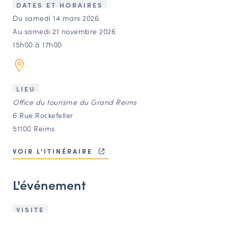
LES ACTIONS PHARES
DATES ET HORAIRES
Du samedi 14 mars 2026
CONTACT
Au samedi 21 novembre 2026
Agenda
15h00 à 17h00
Annuaire
LIEU
Office du tourisme du Grand Reims
Ressources
6 Rue Rockefeller
51100 Reims
OFFRES D’EMPLOI ET DE STAGE
VOIR L'ITINÉRAIRE
BOURSE D’ÉCHANGE
OUTILS EN LIGNE
L'événement
CARTES DES NAUDIN
Espace acteurs
VISITE