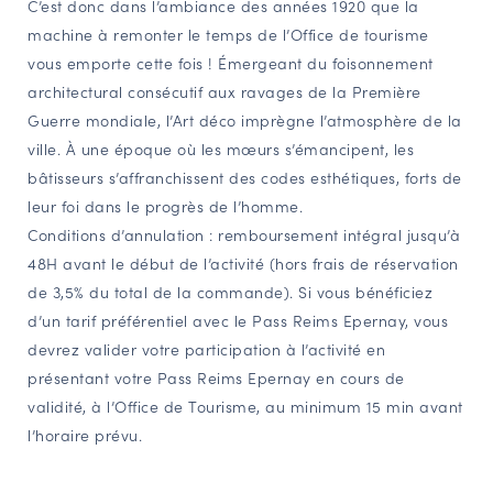
C’est donc dans l’ambiance des années 1920 que la
NAVIGATION FILTRÉE « ACTEURS »
machine à remonter le temps de l’Office de tourisme
vous emporte cette fois ! Émergeant du foisonnement
architectural consécutif aux ravages de la Première
PORTAIL CULTURE
Guerre mondiale, l’Art déco imprègne l’atmosphère de la
ville. À une époque où les mœurs s’émancipent, les
Comité d'Histoire Régionale
bâtisseurs s’affranchissent des codes esthétiques, forts de
Service Inventaire et Patrimoines de la Région Grand Est
leur foi dans le progrès de l’homme.
Conditions d’annulation : remboursement intégral jusqu’à
48H avant le début de l’activité (hors frais de réservation
VOUS ÊTES…
de 3,5% du total de la commande). Si vous bénéficiez
Amateurs d’histoire et de patrimoine
d’un tarif préférentiel avec le Pass Reims Epernay, vous
Responsables de structures
devrez valider votre participation à l’activité en
Étudiants & chercheurs
présentant votre Pass Reims Epernay en cours de
validité, à l’Office de Tourisme, au minimum 15 min avant
l’horaire prévu.