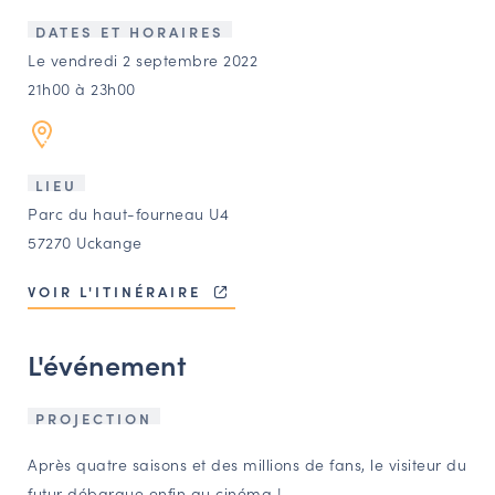
LES ACTIONS PHARES
DATES ET HORAIRES
CONTACT
Le vendredi 2 septembre 2022
21h00 à 23h00
Agenda
Annuaire
LIEU
Parc du haut-fourneau U4
Ressources
57270 Uckange
VOIR L'ITINÉRAIRE
OFFRES D’EMPLOI ET DE STAGE
BOURSE D’ÉCHANGE
L'événement
OUTILS EN LIGNE
CARTES DES NAUDIN
PROJECTION
Espace acteurs
Après quatre saisons et des millions de fans, le visiteur du
futur débarque enfin au cinéma !