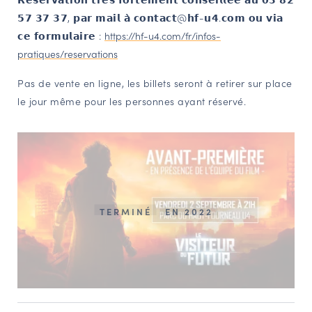
𝟱𝟳 𝟯𝟳 𝟯𝟳, 𝗽𝗮𝗿 𝗺𝗮𝗶𝗹 𝗮̀ 𝗰𝗼𝗻𝘁𝗮𝗰𝘁@𝗵𝗳-𝘂𝟰.𝗰𝗼𝗺 𝗼𝘂 𝘃𝗶𝗮
𝗰𝗲 𝗳𝗼𝗿𝗺𝘂𝗹𝗮𝗶𝗿𝗲
:
https://hf-u4.com/fr/infos-
pratiques/reservations
Pas de vente en ligne, les billets seront à retirer sur place
le jour même pour les personnes ayant réservé.
TERMINÉ
EN 2022