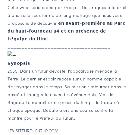
Cette web-série créée par François Descraques a le droit
NAVIGATION FILTRÉE « ACTEURS »
à une suite sous forme de long métrage que nous vous
proposons de découvrir 𝗲𝗻 𝗮𝘃𝗮𝗻𝘁-𝗽𝗿𝗲𝗺𝗶𝗲̀𝗿𝗲 𝗮𝘂 𝗣𝗮𝗿𝗰
𝗱𝘂 𝗵𝗮𝘂𝘁-𝗳𝗼𝘂𝗿𝗻𝗲𝗮𝘂 𝘂𝟰 𝗲𝘁 𝗲𝗻 𝗽𝗿𝗲́𝘀𝗲𝗻𝗰𝗲 𝗱𝗲
PORTAIL CULTURE
𝗹’𝗲́𝗾𝘂𝗶𝗽𝗲 𝗱𝘂 𝗳𝗶𝗹𝗺!
Comité d'Histoire Régionale
____________________________________
Service Inventaire et Patrimoines de la Région Grand Est
𝗦𝘆𝗻𝗼𝗽𝘀𝗶𝘀 :
2555. Dans un futur dévasté, l’apocalypse menace la
VOUS ÊTES…
Terre. Le dernier espoir repose sur un homme capable
Amateurs d’histoire et de patrimoine
de voyager dans le temps. Sa mission : retourner dans le
Responsables de structures
passé et changer le cours des événements. Mais la
Étudiants & chercheurs
Brigade Temporelle, une police du temps, le traque à
chaque époque. Débute alors une course contre la
montre pour le Visiteur du Futur…
LEVISITEURDUFUTUR.COM