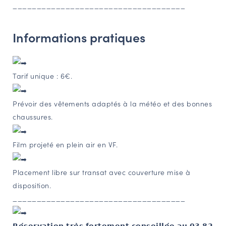
____________________________________
Informations pratiques
Tarif unique : 6€.
Prévoir des vêtements adaptés à la météo et des bonnes
chaussures.
Film projeté en plein air en VF.
Placement libre sur transat avec couverture mise à
disposition.
____________________________________
𝗥𝗲́𝘀𝗲𝗿𝘃𝗮𝘁𝗶𝗼𝗻 𝘁𝗿𝗲̀𝘀 𝗳𝗼𝗿𝘁𝗲𝗺𝗲𝗻𝘁 𝗰𝗼𝗻𝘀𝗲𝗶𝗹𝗹𝗲́𝗲 𝗮𝘂 𝟬𝟯 𝟴𝟮