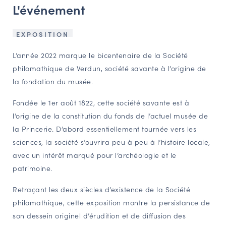
L'événement
NAVIGATION FILTRÉE « ACTEURS »
EXPOSITION
PORTAIL CULTURE
L’année 2022 marque le bicentenaire de la Société
philomathique de Verdun, société savante à l’origine de
Comité d'Histoire Régionale
la fondation du musée.
Service Inventaire et Patrimoines de la Région Grand Est
Fondée le 1er août 1822, cette société savante est à
l’origine de la constitution du fonds de l’actuel musée de
VOUS ÊTES…
la Princerie. D’abord essentiellement tournée vers les
Amateurs d’histoire et de patrimoine
sciences, la société s’ouvrira peu à peu à l’histoire locale,
Responsables de structures
avec un intérêt marqué pour l’archéologie et le
Étudiants & chercheurs
patrimoine.
Retraçant les deux siècles d’existence de la Société
philomathique, cette exposition montre la persistance de
son dessein originel d’érudition et de diffusion des