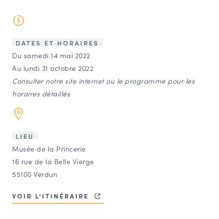
LES ACTIONS PHARES
CONTACT
Agenda
DATES ET HORAIRES
Du samedi 14 mai 2022
Au lundi 31 octobre 2022
Annuaire
Consulter notre site internet ou le programme pour les
horaires détaillés
Ressources
OFFRES D’EMPLOI ET DE STAGE
LIEU
Musée de la Princerie
BOURSE D’ÉCHANGE
16 rue de la Belle Vierge
OUTILS EN LIGNE
55100 Verdun
CARTES DES NAUDIN
VOIR L'ITINÉRAIRE
Espace acteurs