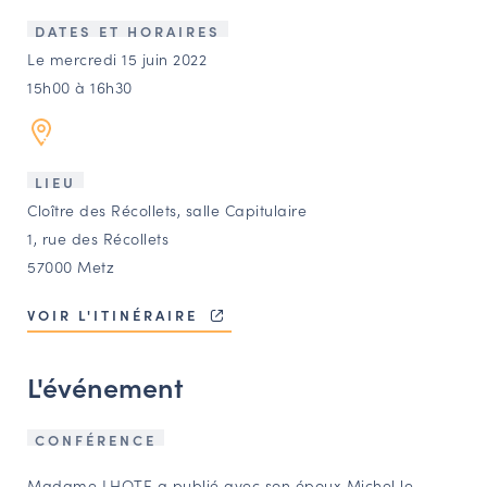
LES ACTIONS PHARES
DATES ET HORAIRES
CONTACT
Le mercredi 15 juin 2022
15h00 à 16h30
Agenda
Annuaire
LIEU
Cloître des Récollets, salle Capitulaire
Ressources
1, rue des Récollets
57000 Metz
OFFRES D’EMPLOI ET DE STAGE
VOIR L'ITINÉRAIRE
BOURSE D’ÉCHANGE
OUTILS EN LIGNE
L'événement
CARTES DES NAUDIN
Espace acteurs
CONFÉRENCE
Madame LHOTE a publié avec son époux Michel le