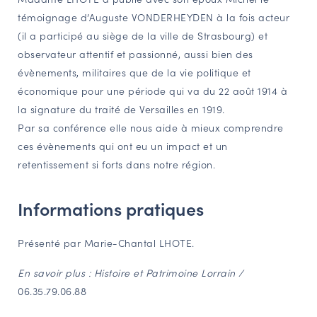
témoignage d’Auguste VONDERHEYDEN à la fois acteur
NAVIGATION FILTRÉE « ACTEURS »
(il a participé au siège de la ville de Strasbourg) et
observateur attentif et passionné, aussi bien des
évènements, militaires que de la vie politique et
PORTAIL CULTURE
économique pour une période qui va du 22 août 1914 à
Comité d'Histoire Régionale
la signature du traité de Versailles en 1919.
Service Inventaire et Patrimoines de la Région Grand Est
Par sa conférence elle nous aide à mieux comprendre
ces évènements qui ont eu un impact et un
retentissement si forts dans notre région.
VOUS ÊTES…
Amateurs d’histoire et de patrimoine
Informations pratiques
Responsables de structures
Étudiants & chercheurs
Présenté par Marie-Chantal LHOTE.
En savoir plus : Histoire et Patrimoine Lorrain /
06.35.79.06.88