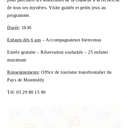
NAVIGATION FILTRÉE « ACTEURS »
de tous ses mystères. Visite guidée et petits jeux au
programme.
Durée
: 1h30
PORTAIL CULTURE
Comité d'Histoire Régionale
Enfants dès 6 ans
– Accompagnateurs bienvenus
Service Inventaire et Patrimoines de la Région Grand Est
Entrée gratuite – Réservation souhaitée – 25 enfants
maximum
VOUS ÊTES…
Renseignements
: Office de tourisme transfrontalier du
Amateurs d’histoire et de patrimoine
Pays de Montmédy
Responsables de structures
Tél: 03 29 80 15 90
Étudiants & chercheurs