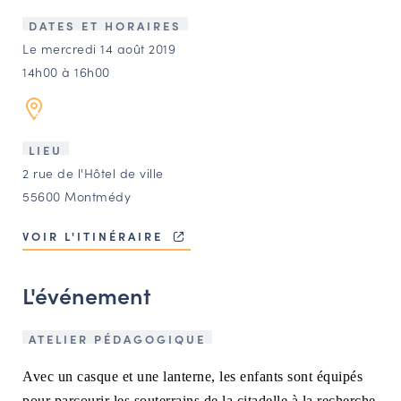
LES ACTIONS PHARES
DATES ET HORAIRES
CONTACT
Le mercredi 14 août 2019
14h00 à 16h00
Agenda
Annuaire
LIEU
2 rue de l'Hôtel de ville
Ressources
55600 Montmédy
VOIR L'ITINÉRAIRE
OFFRES D’EMPLOI ET DE STAGE
BOURSE D’ÉCHANGE
L'événement
OUTILS EN LIGNE
CARTES DES NAUDIN
ATELIER PÉDAGOGIQUE
Espace acteurs
Avec un casque et une lanterne, les enfants sont équipés
pour parcourir les souterrains de la citadelle à la recherche