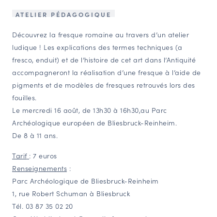
NAVIGATION FILTRÉE « ACTEURS »
ATELIER PÉDAGOGIQUE
Découvrez la fresque romaine au travers d’un atelier
ludique ! Les explications des termes techniques (a
PORTAIL CULTURE
fresco, enduit) et de l’histoire de cet art dans l’Antiquité
Comité d'Histoire Régionale
accompagneront la réalisation d’une fresque à l’aide de
Service Inventaire et Patrimoines de la Région Grand Est
pigments et de modèles de fresques retrouvés lors des
fouilles.
Le mercredi 16 août, de 13h30 à 16h30,au Parc
VOUS ÊTES…
Archéologique européen de Bliesbruck-Reinheim.
Amateurs d’histoire et de patrimoine
De 8 à 11 ans.
Responsables de structures
Tarif
: 7 euros
Étudiants & chercheurs
Renseignements
:
Parc Archéologique de Bliesbruck-Reinheim
1, rue Robert Schuman à Bliesbruck
Tél. 03 87 35 02 20