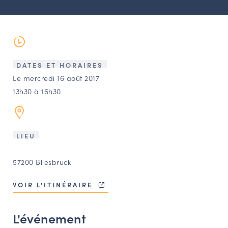
LES ACTIONS PHARES
CONTACT
Agenda
DATES ET HORAIRES
Annuaire
Le mercredi 16 août 2017
13h30 à 16h30
Ressources
LIEU
OFFRES D’EMPLOI ET DE STAGE
BOURSE D’ÉCHANGE
57200 Bliesbruck
OUTILS EN LIGNE
CARTES DES NAUDIN
VOIR L'ITINÉRAIRE
Espace acteurs
L'événement