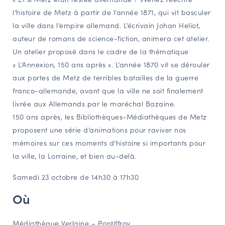
l’histoire de Metz à partir de l’année 1871, qui vit basculer
NAVIGATION FILTRÉE « ACTEURS »
la ville dans l’empire allemand. L’écrivain Johan Heliot,
auteur de romans de science-fiction, animera cet atelier.
Un atelier proposé dans le cadre de la thématique
PORTAIL CULTURE
« L’Annexion, 150 ans après ». L’année 1870 vit se dérouler
Comité d'Histoire Régionale
aux portes de Metz de terribles batailles de la guerre
Service Inventaire et Patrimoines de la Région Grand Est
franco-allemande, avant que la ville ne soit finalement
livrée aux Allemands par le maréchal Bazaine.
150 ans après, les Bibliothèques-Médiathèques de Metz
VOUS ÊTES…
proposent une série d’animations pour raviver nos
Amateurs d’histoire et de patrimoine
mémoires sur ces moments d’histoire si importants pour
Responsables de structures
la ville, la Lorraine, et bien au-delà.
Étudiants & chercheurs
Samedi 23 octobre de 14h30 à 17h30
Où
Médiathèque Verlaine – Pontiffroy