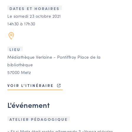
LES ACTIONS PHARES
DATES ET HORAIRES
CONTACT
Le samedi 23 octobre 2021
14h30 à 17h30
Agenda
Annuaire
LIEU
Médiathèque Verlaine - Pontiffroy Place de la
Ressources
bibliothèque
57000 Metz
OFFRES D’EMPLOI ET DE STAGE
VOIR L'ITINÉRAIRE
BOURSE D’ÉCHANGE
OUTILS EN LIGNE
L'événement
CARTES DES NAUDIN
Espace acteurs
ATELIER PÉDAGOGIQUE
« Et si Metz était restée allemande ? »
Venez réécrire