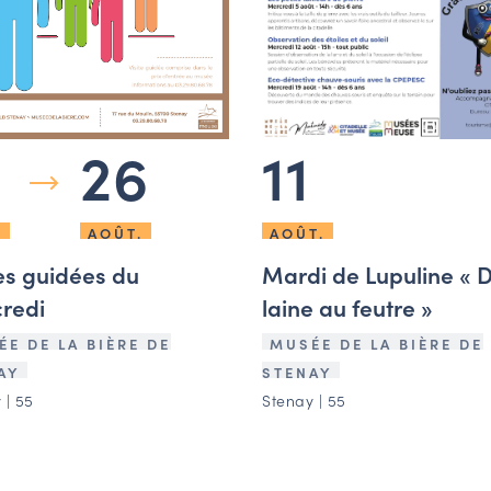
11
26
AOÛT.
.
AOÛT.
Mardi de Lupuline « D
tes guidées du
laine au feutre »
redi
MUSÉE DE LA BIÈRE DE
E DE LA BIÈRE DE
STENAY
AY
Stenay | 55
 | 55