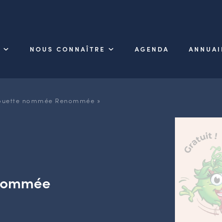
NOUS CONNAÎTRE
AGENDA
ANNUAI
irouette nommée Renommée »
e nommée