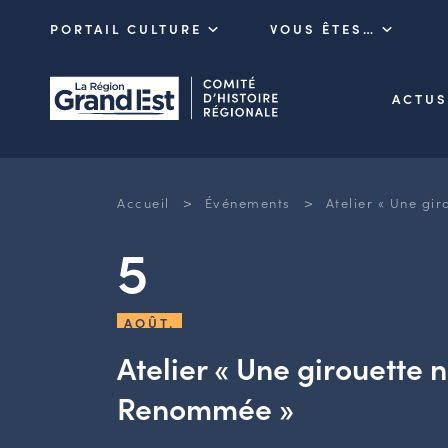
PORTAIL CULTURE
VOUS ÊTES…
ACTUS
>
>
Accueil
Événements
Atelier « Une g
5
AOÛT.
Atelier « Une girouett
Renommée »