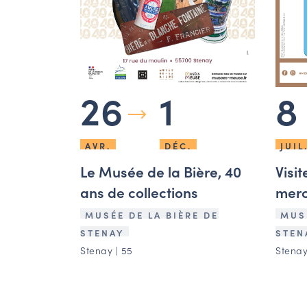
8
26
1
JUIL
AVR.
DÉC.
Visi
Le Musée de la Bière, 40
merc
ans de collections
MUSÉ
MUSÉE DE LA BIÈRE DE
STEN
STENAY
Stenay
Stenay | 55