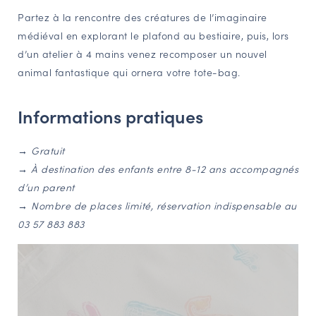
Partez à la rencontre des créatures de l’imaginaire
NAVIGATION FILTRÉE « ACTEURS »
médiéval en explorant le plafond au bestiaire, puis, lors
d’un atelier à 4 mains venez recomposer un nouvel
animal fantastique qui ornera votre tote-bag.
PORTAIL CULTURE
Comité d'Histoire Régionale
Informations pratiques
Service Inventaire et Patrimoines de la Région Grand Est
→ Gratuit
→ À destination des enfants entre 8-12 ans accompagnés
VOUS ÊTES…
d’un parent
Amateurs d’histoire et de patrimoine
→ Nombre de places limité, réservation indispensable au
Responsables de structures
03 57 883 883
Étudiants & chercheurs