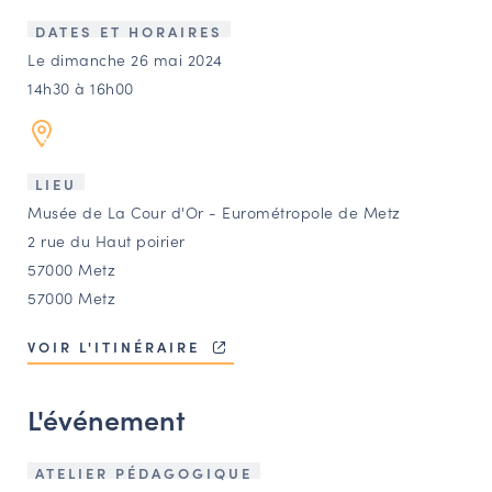
LES ACTIONS PHARES
DATES ET HORAIRES
CONTACT
Le dimanche 26 mai 2024
14h30 à 16h00
Agenda
Annuaire
LIEU
Musée de La Cour d'Or - Eurométropole de Metz
Ressources
2 rue du Haut poirier
57000 Metz
57000 Metz
OFFRES D’EMPLOI ET DE STAGE
BOURSE D’ÉCHANGE
VOIR L'ITINÉRAIRE
OUTILS EN LIGNE
CARTES DES NAUDIN
L'événement
Espace acteurs
ATELIER PÉDAGOGIQUE