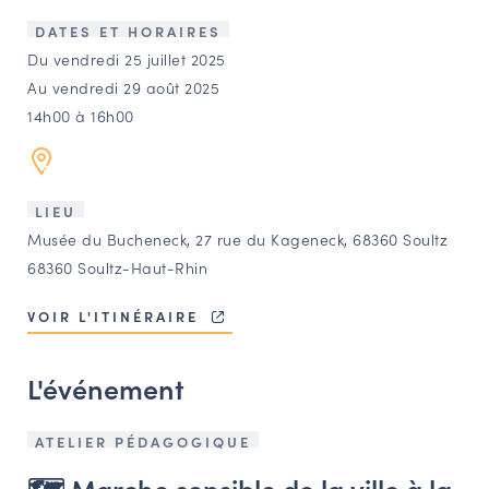
LES ACTIONS PHARES
DATES ET HORAIRES
CONTACT
Du vendredi 25 juillet 2025
Au vendredi 29 août 2025
Agenda
14h00 à 16h00
Annuaire
LIEU
Ressources
Musée du Bucheneck, 27 rue du Kageneck, 68360 Soultz
68360 Soultz-Haut-Rhin
OFFRES D’EMPLOI ET DE STAGE
VOIR L'ITINÉRAIRE
BOURSE D’ÉCHANGE
OUTILS EN LIGNE
L'événement
CARTES DES NAUDIN
Espace acteurs
ATELIER PÉDAGOGIQUE
🗺️ Marche sensible de la ville à la