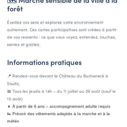
forêt
NAVIGATION FILTRÉE « ACTEURS »
Éveillez vos sens et explorez votre environnement
autrement. Ces cartes participatives sont créées à partir
PORTAIL CULTURE
de vos ressentis : ce que vous voyez, entendez, touchez,
Comité d'Histoire Régionale
sentez et goûtez.
Service Inventaire et Patrimoines de la Région Grand Est
Informations pratiques
VOUS ÊTES…
Rendez-vous devant le Château du Bucheneck à
📍
Amateurs d’histoire et de patrimoine
Soultz
,
Responsables de structures
Tous les jeudis à 14h – du 11 juillet au 29 août (sauf le
📅
Étudiants & chercheurs
15 août)
👧 À partir de 6 ans – accompagnement adulte requis
👟 Prévoir des vêtements adaptés à la marche et à la
météo