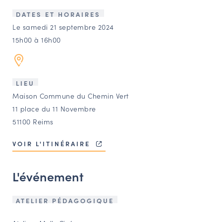
LES ACTIONS PHARES
DATES ET HORAIRES
CONTACT
Le samedi 21 septembre 2024
15h00 à 16h00
Agenda
Annuaire
LIEU
Maison Commune du Chemin Vert
Ressources
11 place du 11 Novembre
51100 Reims
OFFRES D’EMPLOI ET DE STAGE
VOIR L'ITINÉRAIRE
BOURSE D’ÉCHANGE
OUTILS EN LIGNE
L'événement
CARTES DES NAUDIN
Espace acteurs
ATELIER PÉDAGOGIQUE