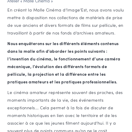
Atelier « Malle Cinéma »
NAVIGATION FILTRÉE « ACTEURS »
En créant la Malle Cinéma d’Image’Est, nous avons voulu
mettre à disposition nos collections de matériels de prise
de vue anciens et divers formats de films sur pellicule, en
PORTAIL CULTURE
travaillant à partir de nos fonds d’archives amateurs.
Comité d'Histoire Régionale
Nous enquêterons sur les différents éléments contenus
Service Inventaire et Patrimoines de la Région Grand Est
dans la malle afin d’aborder les points suivants :
l’invention du cinéma, le fonctionnement d’une caméra
mécanique, l’évolution des différents formats de
VOUS ÊTES…
pellicule, la projection et la différence entre les
Amateurs d’histoire et de patrimoine
pratiques amateurs et les pratiques professionnelles.
Responsables de structures
Le cinéma amateur représente souvent des proches, des
Étudiants & chercheurs
moments importants de la vie, des événements
exceptionnels…. Cela permet à la fois de discuter de
moments historiques en lien avec le territoire et de les
associer à ce que les jeunes filment aujourd’hui. Il y a
souvent plus de points communs qu’on ne le croit.