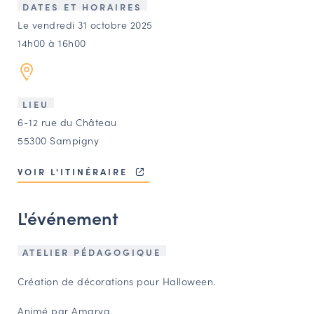
LES ACTIONS PHARES
DATES ET HORAIRES
Le vendredi 31 octobre 2025
CONTACT
14h00 à 16h00
Agenda
Annuaire
LIEU
6-12 rue du Château
55300 Sampigny
Ressources
VOIR L'ITINÉRAIRE
OFFRES D’EMPLOI ET DE STAGE
L'événement
BOURSE D’ÉCHANGE
OUTILS EN LIGNE
CARTES DES NAUDIN
ATELIER PÉDAGOGIQUE
Création de décorations pour Halloween.
Espace acteurs
Animé par Amarya.