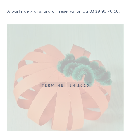
NAVIGATION FILTRÉE « ACTEURS »
A partir de 7 ans, gratuit, réservation au 03 29 90 70 50.
PORTAIL CULTURE
Comité d'Histoire Régionale
Service Inventaire et Patrimoines de la Région Grand Est
VOUS ÊTES…
Amateurs d’histoire et de patrimoine
TERMINÉ
EN 2025
Responsables de structures
Étudiants & chercheurs