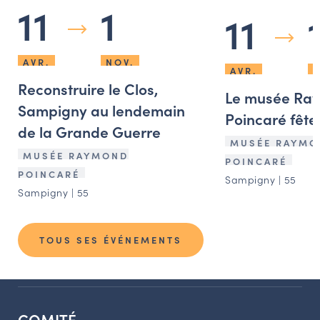
11
1
11
AVR.
NOV.
AVR.
N
Reconstruire le Clos,
Le musée Ra
Sampigny au lendemain
Poincaré fête 
de la Grande Guerre
MUSÉE RAYMO
MUSÉE RAYMOND
POINCARÉ
POINCARÉ
Sampigny | 55
Sampigny | 55
TOUS SES ÉVÉNEMENTS
COMITÉ