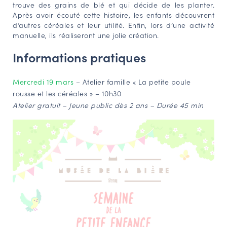
trouve des grains de blé et qui décide de les planter.
NAVIGATION FILTRÉE « ACTEURS »
Après avoir écouté cette histoire, les enfants découvrent
d’autres céréales et leur utilité. Enfin, lors d’une activité
manuelle, ils réaliseront une jolie création.
Informations pratiques
PORTAIL CULTURE
Comité d'Histoire Régionale
Mercredi 19 mars
– Atelier famille « La petite poule
Service Inventaire et Patrimoines de la Région Grand Est
rousse et les céréales » – 10h30
Atelier gratuit – Jeune public dès 2 ans – Durée 45 min
VOUS ÊTES…
Amateurs d’histoire et de patrimoine
Responsables de structures
Étudiants & chercheurs