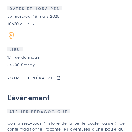
LES ACTIONS PHARES
DATES ET HORAIRES
CONTACT
Le mercredi 19 mars 2025
10h30 à 11h15
Agenda
Annuaire
LIEU
17, rue du moulin
Ressources
55700 Stenay
VOIR L'ITINÉRAIRE
OFFRES D’EMPLOI ET DE STAGE
BOURSE D’ÉCHANGE
L'événement
OUTILS EN LIGNE
CARTES DES NAUDIN
ATELIER PÉDAGOGIQUE
Espace acteurs
Connaissez-vous l’histoire de la petite poule rousse ? Ce
conte traditionnel raconte les aventures d’une poule qui