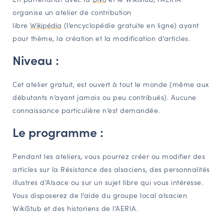
organise un atelier de contribution
NAVIGATION FILTRÉE « ACTEURS »
libre
Wikipédia
(l’encyclopédie gratuite en ligne) ayant
pour thème, la création et la modification d’articles.
PORTAIL CULTURE
Niveau :
Comité d'Histoire Régionale
Service Inventaire et Patrimoines de la Région Grand Est
Cet atelier gratuit, est ouvert à tout le monde (même aux
débutants n’ayant jamais ou peu contribués). Aucune
connaissance particulière n’est demandée.
VOUS ÊTES…
Le programme :
Amateurs d’histoire et de patrimoine
Responsables de structures
Pendant les ateliers, vous pourrez créer ou modifier des
Étudiants & chercheurs
articles sur la Résistance des alsaciens, des personnalités
illustres d’Alsace ou sur un sujet libre qui vous intéresse.
Vous disposerez de l’aide du groupe local alsacien
WikiStub et des historiens de l’AERIA.