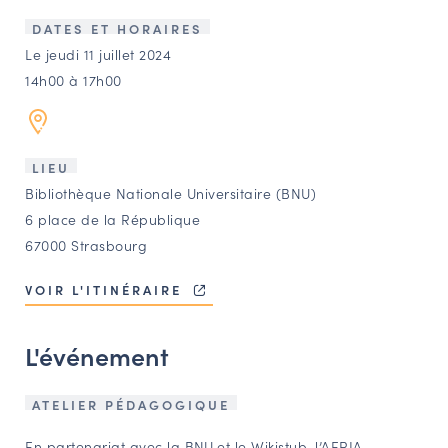
LES ACTIONS PHARES
DATES ET HORAIRES
CONTACT
Le jeudi 11 juillet 2024
14h00 à 17h00
Agenda
Annuaire
LIEU
Bibliothèque Nationale Universitaire (BNU)
Ressources
6 place de la République
67000 Strasbourg
OFFRES D’EMPLOI ET DE STAGE
VOIR L'ITINÉRAIRE
BOURSE D’ÉCHANGE
OUTILS EN LIGNE
L'événement
CARTES DES NAUDIN
Espace acteurs
ATELIER PÉDAGOGIQUE
En partenariat avec la
BNU
et le Wikistub, l’AERIA