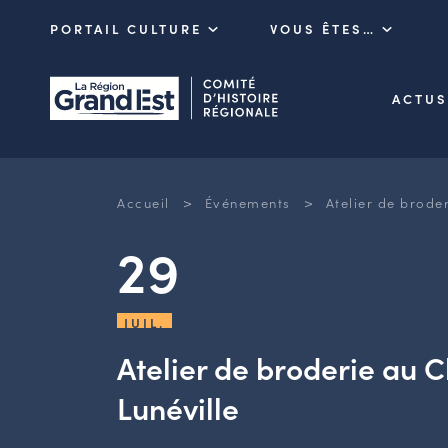
PORTAIL CULTURE
VOUS ÊTES…
ACTUS
>
>
Accueil
Événements
Atelier de brode
29
JUIL.
Atelier de broderie au 
Lunéville