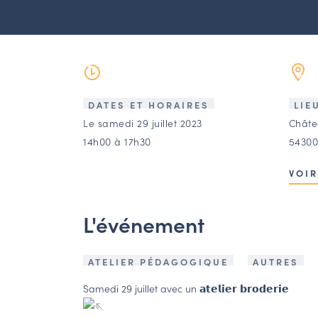
DATES ET HORAIRES
LIE
Le samedi 29 juillet 2023
Châte
14h00 à 17h30
54300
VOIR
L'événement
ATELIER PÉDAGOGIQUE
AUTRES
Samedi 29 juillet avec un 𝗮𝘁𝗲𝗹𝗶𝗲𝗿 𝗯𝗿𝗼𝗱𝗲𝗿𝗶𝗲