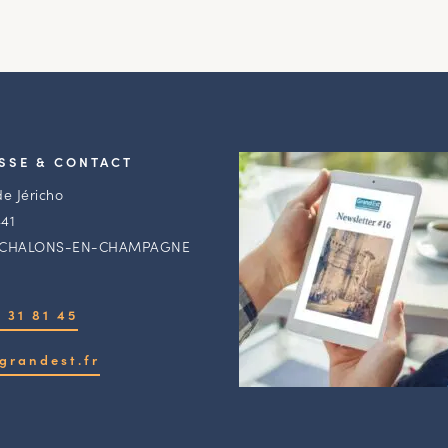
SSE & CONTACT
de Jéricho
41
 CHALONS-EN-CHAMPAGNE
 31 81 45
grandest.fr