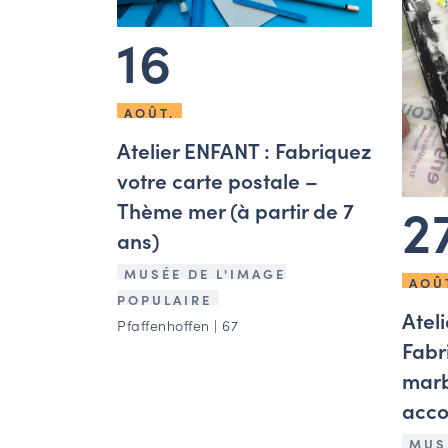
16
AOÛT.
Atelier ENFANT : Fabriquez
votre carte postale –
2
Thème mer (à partir de 7
ans)
MUSÉE DE L'IMAGE
AOÛ
POPULAIRE
Atel
Pfaffenhoffen | 67
Fabr
marb
acco
MUS