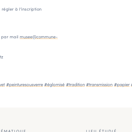
régler à l’inscription
 par mail
musee@commune-
tz
vet
#peinturesousverre
#églomisé
#tradition
#transmission
#papier
HÉMATIQUE
LIEU ÉTUDIÉ