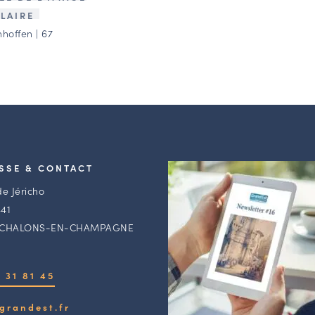
LAIRE
nhoffen | 67
SSE & CONTACT
de Jéricho
41
 CHALONS-EN-CHAMPAGNE
 31 81 45
grandest.fr