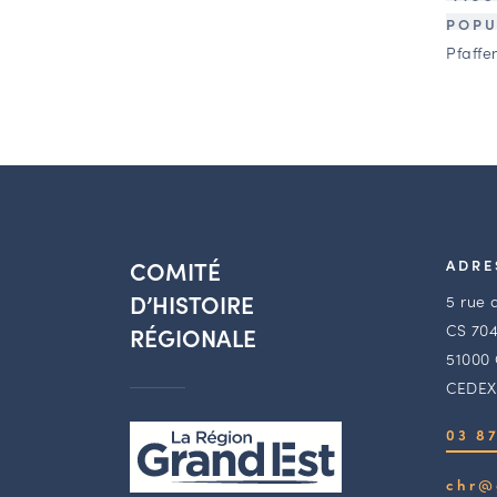
POPU
Pfaffe
COMITÉ
ADRE
D’HISTOIRE
5 rue 
CS 704
RÉGIONALE
51000
CEDEX
03 87
chr@