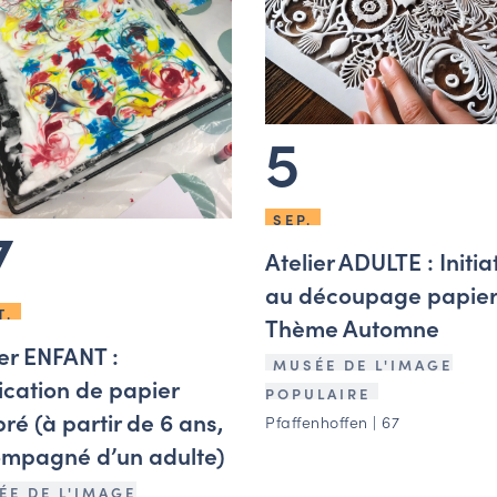
5
SEP.
7
Atelier ADULTE : Initia
au découpage papier
T.
Thème Automne
ier ENFANT :
MUSÉE DE L'IMAGE
ication de papier
POPULAIRE
ré (à partir de 6 ans,
Pfaffenhoffen | 67
mpagné d’un adulte)
ÉE DE L'IMAGE