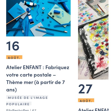
16
AOÛT.
Atelier ENFANT : Fabriquez
votre carte postale –
27
Thème mer (à partir de 7
ans)
MUSÉE DE L'IMAGE
AOÛT.
POPULAIRE
Atelier ENFAN
Pfaffenhoffen | 67