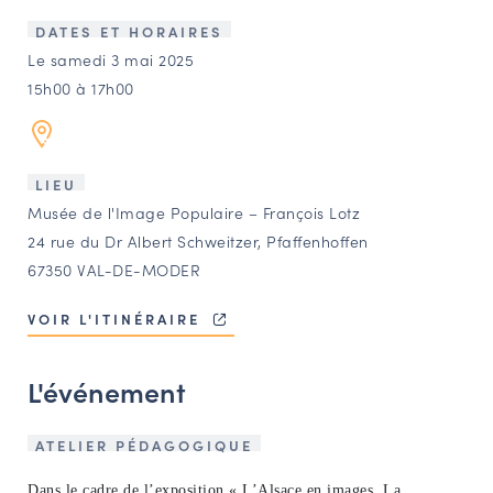
LES ACTIONS PHARES
DATES ET HORAIRES
CONTACT
Le samedi 3 mai 2025
15h00 à 17h00
Agenda
Annuaire
LIEU
Musée de l'Image Populaire – François Lotz
Ressources
24 rue du Dr Albert Schweitzer, Pfaffenhoffen
67350 VAL-DE-MODER
OFFRES D’EMPLOI ET DE STAGE
VOIR L'ITINÉRAIRE
BOURSE D’ÉCHANGE
OUTILS EN LIGNE
L'événement
CARTES DES NAUDIN
Espace acteurs
ATELIER PÉDAGOGIQUE
Dans le cadre de l’exposition « L’Alsace en images. La