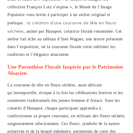
collection François Lotz s’expose », le Musée de l’Image
NAVIGATION FILTRÉE « ACTEURS »
Populaire vous invite à participer à un atelier original et
la création d’une couronne de tête en fleurs
poétique :
séchées
PORTAIL CULTURE
, animé par Hanapoé, créatrice florale renommée. Cet
atelier fait écho au tableau d’Inès Wagner, une œuvre présentée
Comité d'Histoire Régionale
dans l’exposition, où la couronne florale vient sublimer les
Service Inventaire et Patrimoines de la Région Grand Est
traditions et l’élégance alsacienne.
Une Parenthèse Florale Inspirée par le Patrimoine
VOUS ÊTES…
Alsacien
Amateurs d’histoire et de patrimoine
La couronne de tête en fleurs séchées, aussi délicate
Responsables de structures
qu’intemporelle, évoque à la fois les célébrations festives et les
Étudiants & chercheurs
ornements traditionnels des jeunes femmes d’Alsace. Sous les
conseils d’Hanapoé, chaque participant apprendra à
confectionner sa propre couronne, en utilisant des fleurs séchées
soigneusement sélectionnées. Ces fleurs, symbole de la nature
préservée et de la beauté éphémère, permettent de créer des