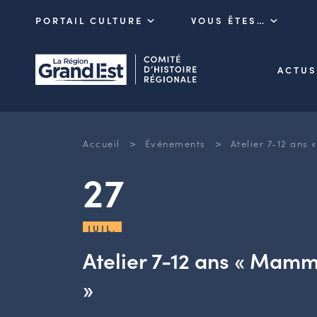
PORTAIL CULTURE
VOUS ÊTES…
ACTUS
>
>
Accueil
Événements
Atelier 7-12 an
27
JUIL.
Atelier 7-12 ans « Mam
»