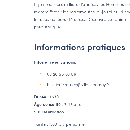
Il y a plusieurs milliers d’années, les Hommes c
mammifères : les mammouths. Aujourd’hui dispar
leurs os ou leurs défenses. Découvre cet animal
préhistorique.
Informations pratiques
Infos et réservations
:
03 26 55 03 56
billetterie.musee@ville-epernay.fr
Durée
: 1h30
Âge conseillé
: 7-12 ans
Sur réservation
Tarifs
: 7,80 € / personne