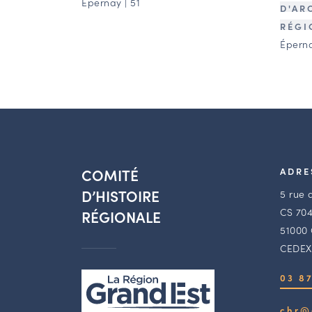
Épernay | 51
D'AR
RÉGI
Éperna
COMITÉ
ADRE
D’HISTOIRE
5 rue 
CS 704
RÉGIONALE
51000
CEDEX
03 87
chr@