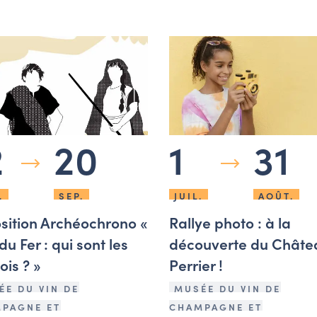
2
20
1
31
.
SEP.
JUIL.
AOÛT.
sition Archéochrono «
Rallye photo : à la
u Fer : qui sont les
découverte du Châte
ois ? »
Perrier !
ÉE DU VIN DE
MUSÉE DU VIN DE
PAGNE ET
CHAMPAGNE ET