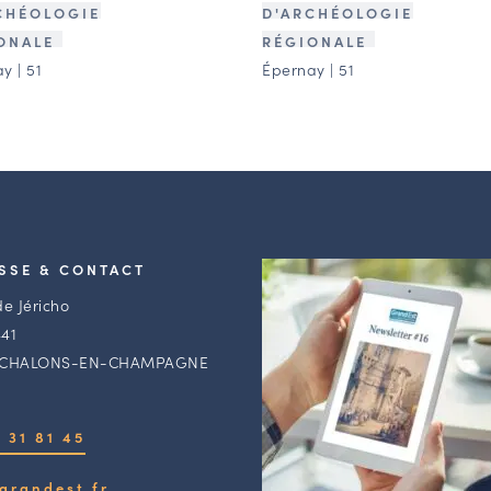
CHÉOLOGIE
D'ARCHÉOLOGIE
ONALE
RÉGIONALE
y | 51
Épernay | 51
SSE & CONTACT
de Jéricho
41
 CHALONS-EN-CHAMPAGNE
 31 81 45
grandest.fr