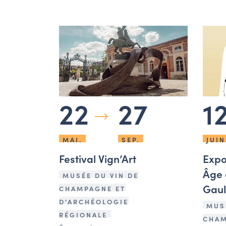
22
27
1
MAI.
SEP.
JUIN
Festival Vign’Art
Expo
Âge d
MUSÉE DU VIN DE
Gaul
CHAMPAGNE ET
D'ARCHÉOLOGIE
MUS
RÉGIONALE
CHAM