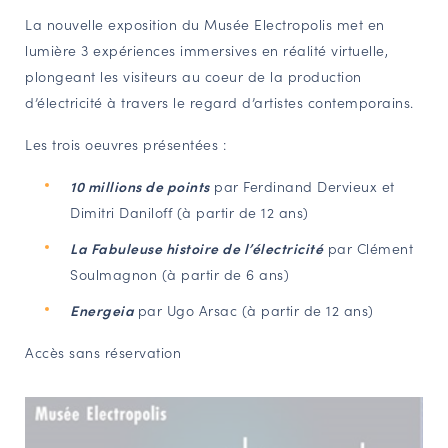
La nouvelle exposition du Musée Electropolis met en
NAVIGATION FILTRÉE « ACTEURS »
lumière 3 expériences immersives en réalité virtuelle,
plongeant les visiteurs au coeur de la production
d’électricité à travers le regard d’artistes contemporains.
PORTAIL CULTURE
Comité d'Histoire Régionale
Les trois oeuvres présentées :
Service Inventaire et Patrimoines de la Région Grand Est
10 millions de points
par Ferdinand Dervieux et
Dimitri Daniloff (à partir de 12 ans)
VOUS ÊTES…
La Fabuleuse histoire de l’électricité
par Clément
Amateurs d’histoire et de patrimoine
Soulmagnon (à partir de 6 ans)
Responsables de structures
Energeia
par Ugo Arsac (à partir de 12 ans)
Étudiants & chercheurs
Accès sans réservation