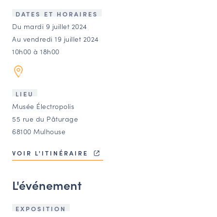
LES ACTIONS PHARES
DATES ET HORAIRES
CONTACT
Du mardi 9 juillet 2024
Au vendredi 19 juillet 2024
Agenda
10h00 à 18h00
Annuaire
LIEU
Ressources
Musée Électropolis
55 rue du Pâturage
68100 Mulhouse
OFFRES D’EMPLOI ET DE STAGE
BOURSE D’ÉCHANGE
VOIR L'ITINÉRAIRE
OUTILS EN LIGNE
CARTES DES NAUDIN
L'événement
Espace acteurs
EXPOSITION