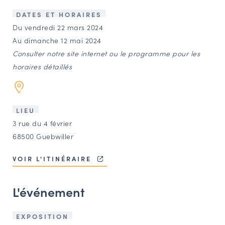
LES ACTIONS PHARES
DATES ET HORAIRES
CONTACT
Du vendredi 22 mars 2024
Au dimanche 12 mai 2024
Agenda
Consulter notre site internet ou le programme pour les
horaires détaillés
Annuaire
Ressources
LIEU
3 rue du 4 février
68500 Guebwiller
OFFRES D’EMPLOI ET DE STAGE
BOURSE D’ÉCHANGE
VOIR L'ITINÉRAIRE
OUTILS EN LIGNE
CARTES DES NAUDIN
L'événement
Espace acteurs
EXPOSITION