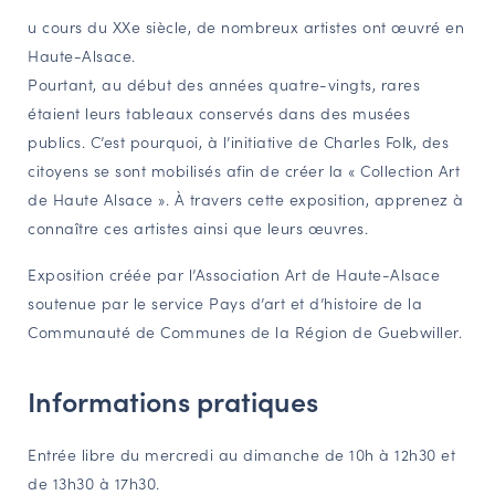
u cours du XXe siècle, de nombreux artistes ont œuvré en
NAVIGATION FILTRÉE « ACTEURS »
Haute-Alsace.
Pourtant, au début des années quatre-vingts, rares
étaient leurs tableaux conservés dans des musées
PORTAIL CULTURE
publics. C’est pourquoi, à l’initiative de Charles Folk, des
Comité d'Histoire Régionale
citoyens se sont mobilisés afin de créer la « Collection Art
Service Inventaire et Patrimoines de la Région Grand Est
de Haute Alsace ». À travers cette exposition, apprenez à
connaître ces artistes ainsi que leurs œuvres.
VOUS ÊTES…
Exposition créée par l’Association Art de Haute-Alsace
Amateurs d’histoire et de patrimoine
soutenue par le service Pays d’art et d’histoire de la
Communauté de Communes de la Région de Guebwiller.
Responsables de structures
Étudiants & chercheurs
Informations pratiques
Entrée libre du mercredi au dimanche de 10h à 12h30 et
de 13h30 à 17h30.