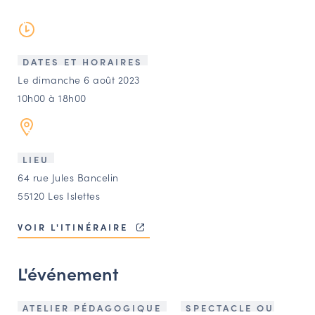
LES ACTIONS PHARES
CONTACT
Agenda
DATES ET HORAIRES
Le dimanche 6 août 2023
10h00 à 18h00
Annuaire
Ressources
LIEU
64 rue Jules Bancelin
OFFRES D’EMPLOI ET DE STAGE
55120 Les Islettes
BOURSE D’ÉCHANGE
VOIR L'ITINÉRAIRE
OUTILS EN LIGNE
CARTES DES NAUDIN
L'événement
Espace acteurs
ATELIER PÉDAGOGIQUE
SPECTACLE OU