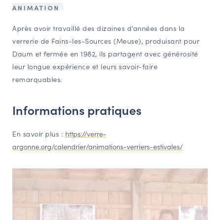
ANIMATION
NAVIGATION FILTRÉE « ACTEURS »
Après avoir travaillé des dizaines d’années dans la
verrerie de Fains-les-Sources (Meuse), produisant pour
PORTAIL CULTURE
Daum et fermée en 1982, ils partagent avec générosité
leur longue expérience et leurs savoir-faire
Comité d'Histoire Régionale
remarquables.
Service Inventaire et Patrimoines de la Région Grand Est
Informations pratiques
VOUS ÊTES…
Amateurs d’histoire et de patrimoine
En savoir plus :
https://verre-
argonne.org/calendrier/animations-verriers-estivales/
Responsables de structures
Étudiants & chercheurs