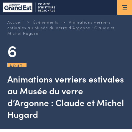
ESPACE MEMBRE
>
>
Accueil
Événements
Animations verriers
Actus
estivales au Musée du verre d’Argonne : Claude et
Michel Hugard
6
ACTUALITÉS DU MOMENT
RETOUR SUR LES DERNIÈRES
NEWSLETTERS
AOÛT.
INSCRIPTION À LA NEWSLETTER
Animations verriers estivales
Nous connaître
au Musée du verre
d’Argonne : Claude et Michel
LES MISSIONS DU CHR
L’ÉQUIPE DU CHR
Hugard
LE CONSEIL DES ASSOCIATIONS
LE CONSEIL SCIENTIFIQUE