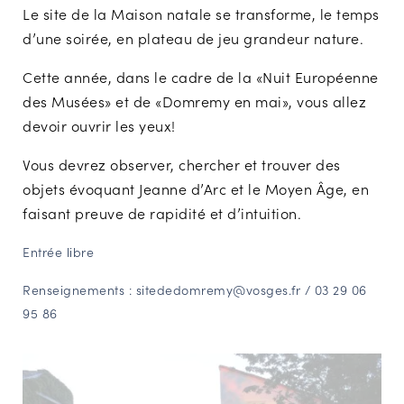
Le site de la Maison natale se transforme, le temps
NAVIGATION FILTRÉE « ACTEURS »
d’une soirée, en plateau de jeu grandeur nature.
Cette année, dans le cadre de la «Nuit Européenne
PORTAIL CULTURE
des Musées» et de «Domremy en mai», vous allez
Comité d'Histoire Régionale
devoir ouvrir les yeux!
Service Inventaire et Patrimoines de la Région Grand Est
Vous devrez observer, chercher et trouver des
objets évoquant Jeanne d’Arc et le Moyen Âge, en
faisant preuve de rapidité et d’intuition.
VOUS ÊTES…
Amateurs d’histoire et de patrimoine
Entrée libre
Responsables de structures
Renseignements :
sitededomremy@vosges.fr / 03 29 06
Étudiants & chercheurs
95 86