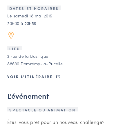
LES ACTIONS PHARES
DATES ET HORAIRES
CONTACT
Le samedi 18 mai 2019
20h00 à 23h59
Agenda
Annuaire
LIEU
2 rue de la Basilique
Ressources
88630 Domrémy-la-Pucelle
VOIR L'ITINÉRAIRE
OFFRES D’EMPLOI ET DE STAGE
BOURSE D’ÉCHANGE
L'événement
OUTILS EN LIGNE
CARTES DES NAUDIN
SPECTACLE OU ANIMATION
Espace acteurs
Êtes-vous prêt pour un nouveau challenge?