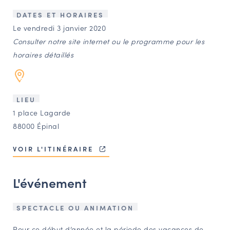
LES ACTIONS PHARES
DATES ET HORAIRES
CONTACT
Le vendredi 3 janvier 2020
Consulter notre site internet ou le programme pour les
Agenda
horaires détaillés
Annuaire
LIEU
Ressources
1 place Lagarde
88000 Épinal
OFFRES D’EMPLOI ET DE STAGE
VOIR L'ITINÉRAIRE
BOURSE D’ÉCHANGE
OUTILS EN LIGNE
L'événement
CARTES DES NAUDIN
Espace acteurs
SPECTACLE OU ANIMATION
Pour ce début d’année et la période des vacances de