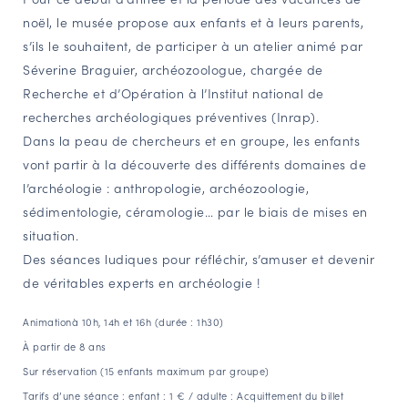
noël, le musée propose aux enfants et à leurs parents,
NAVIGATION FILTRÉE « ACTEURS »
s’ils le souhaitent, de participer à un atelier animé par
Séverine Braguier, archéozoologue, chargée de
Recherche et d’Opération à l’Institut national de
PORTAIL CULTURE
recherches archéologiques préventives (Inrap).
Comité d'Histoire Régionale
Dans la peau de chercheurs et en groupe, les enfants
Service Inventaire et Patrimoines de la Région Grand Est
vont partir à la découverte des différents domaines de
l’archéologie : anthropologie, archéozoologie,
sédimentologie, céramologie… par le biais de mises en
VOUS ÊTES…
situation.
Amateurs d’histoire et de patrimoine
Des séances ludiques pour réfléchir, s’amuser et devenir
Responsables de structures
de véritables experts en archéologie !
Étudiants & chercheurs
Animationà 10h, 14h et 16h (durée : 1h30)
À partir de 8 ans
Sur réservation (15 enfants maximum par groupe)
Tarifs d’une séance : enfant : 1 € / adulte : Acquittement du billet