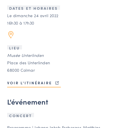
LES ACTIONS PHARES
DATES ET HORAIRES
CONTACT
Le dimanche 24 avril 2022
16h30 à 17h30
Agenda
Annuaire
LIEU
Musée Unterlinden
Ressources
Place des Unterlinden
68000 Colmar
OFFRES D’EMPLOI ET DE STAGE
VOIR L'ITINÉRAIRE
BOURSE D’ÉCHANGE
OUTILS EN LIGNE
L'événement
CARTES DES NAUDIN
Espace acteurs
CONCERT
Programme | Johann Jakob Froberger, Matthias