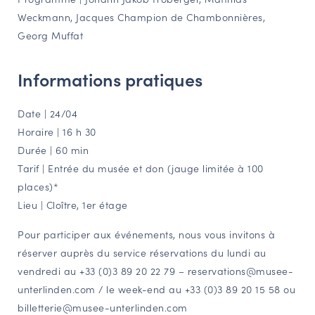
Weckmann, Jacques Champion de Chambonnières,
NAVIGATION FILTRÉE « ACTEURS »
Georg Muffat
Informations pratiques
PORTAIL CULTURE
Comité d'Histoire Régionale
Date | 24/04
Service Inventaire et Patrimoines de la Région Grand Est
Horaire | 16 h 30
Durée | 60 min
Tarif | Entrée du musée et don (jauge limitée à 100
VOUS ÊTES…
places)*
Amateurs d’histoire et de patrimoine
Lieu | Cloître, 1er étage
Responsables de structures
Étudiants & chercheurs
Pour participer aux événements, nous vous invitons à
réserver auprès du service réservations du lundi au
vendredi au +33 (0)3 89 20 22 79 – reservations@musee-
unterlinden.com / le week-end au +33 (0)3 89 20 15 58 ou
billetterie@musee-unterlinden.com