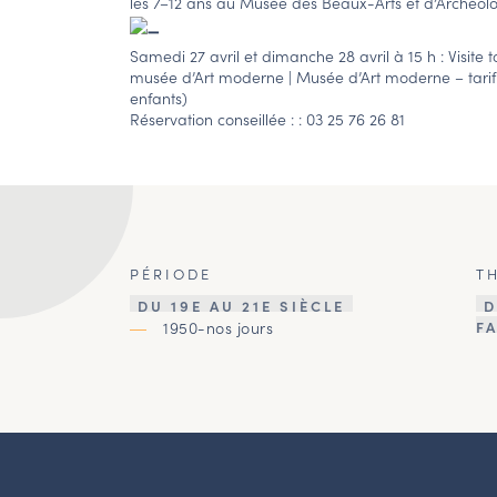
les 7–12 ans au Musée des Beaux-Arts et d’Archéolog
Samedi 27 avril et dimanche 28 avril à 15 h : Visite 
musée d’Art moderne | Musée d’Art moderne – tarif :
enfants)
Réservation conseillée : : 03 25 76 26 81
PÉRIODE
T
DU 19E AU 21E SIÈCLE
D
1950-nos jours
F