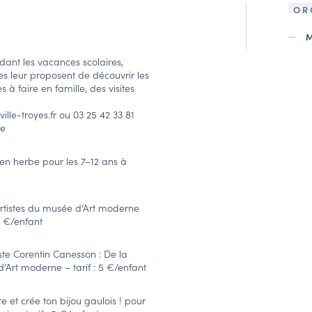
OR
dant les vacances scolaires,
es leur proposent de découvrir les
 à faire en famille, des visites
ille-troyes.fr ou 03 25 42 33 81
ée
s en herbe pour les 7–12 ans à
 artistes du musée d’Art moderne
3 €/enfant
tiste Corentin Canesson : De la
’Art moderne – tarif : 5 €/enfant
vre et crée ton bijou gaulois ! pour