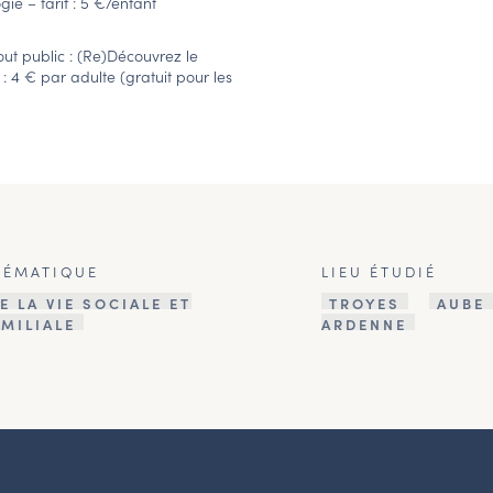
ie – tarif : 5 €/enfant
tout public : (Re)Découvrez le
 4 € par adulte (gratuit pour les
HÉMATIQUE
LIEU ÉTUDIÉ
E LA VIE SOCIALE ET
TROYES
AUBE
AMILIALE
ARDENNE