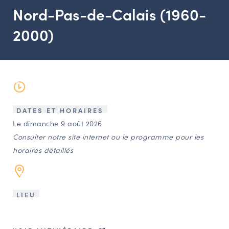
LES ACTIONS PHARES
Nord-Pas-de-Calais (1960-
CONTACT
2000)
Agenda
Annuaire
Ressources
DATES ET HORAIRES
Le dimanche 9 août 2026
Consulter notre site internet ou le programme pour les
OFFRES D’EMPLOI ET DE STAGE
horaires détaillés
BOURSE D’ÉCHANGE
OUTILS EN LIGNE
CARTES DES NAUDIN
LIEU
Espace acteurs