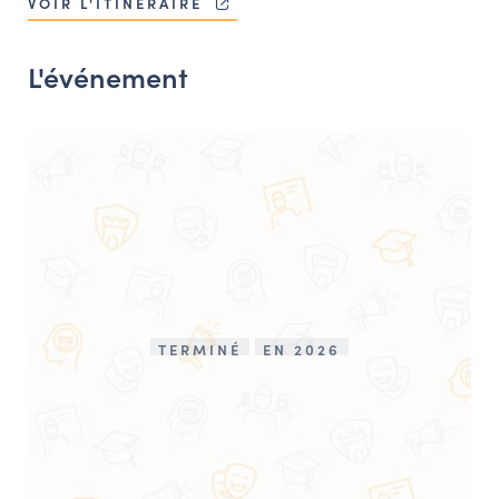
VOIR L'ITINÉRAIRE
NAVIGATION FILTRÉE « ACTEURS »
L'événement
PORTAIL CULTURE
Comité d'Histoire Régionale
Service Inventaire et Patrimoines de la Région Grand Est
VOUS ÊTES…
Amateurs d’histoire et de patrimoine
Responsables de structures
TERMINÉ
EN 2026
Étudiants & chercheurs