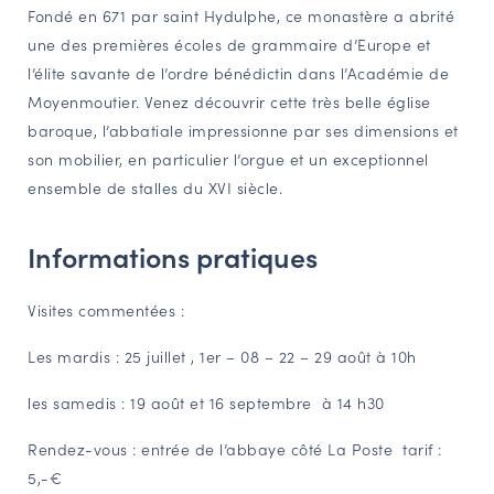
Fondé en 671 par saint Hydulphe, ce monastère a abrité
NAVIGATION FILTRÉE « ACTEURS »
une des premières écoles de grammaire d’Europe et
l’élite savante de l’ordre bénédictin dans l’Académie de
Moyenmoutier. Venez découvrir cette très belle église
PORTAIL CULTURE
baroque, l’abbatiale impressionne par ses dimensions et
Comité d'Histoire Régionale
son mobilier, en particulier l’orgue et un exceptionnel
Service Inventaire et Patrimoines de la Région Grand Est
ensemble de stalles du XVI siècle.
Informations pratiques
VOUS ÊTES…
Amateurs d’histoire et de patrimoine
Visites commentées :
Responsables de structures
Les mardis : 25 juillet , 1er – 08 – 22 – 29 août à 10h
Étudiants & chercheurs
les samedis : 19 août et 16 septembre à 14 h30
Rendez-vous : entrée de l’abbaye côté La Poste tarif :
5,-€