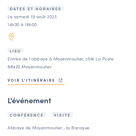
LES ACTIONS PHARES
DATES ET HORAIRES
CONTACT
Le samedi 19 août 2023
14h30 à 16h00
Agenda
Annuaire
LIEU
Entrée de l'abbaye à Moyenmoutier, côté La Poste
Ressources
88420 Moyenmoutier
VOIR L'ITINÉRAIRE
OFFRES D’EMPLOI ET DE STAGE
BOURSE D’ÉCHANGE
L'événement
OUTILS EN LIGNE
CARTES DES NAUDIN
CONFÉRENCE
VISITE
Espace acteurs
Abbaye de Moyenmoutier , la Baroque..