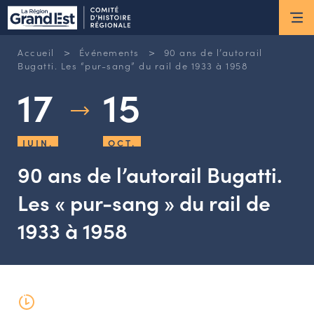
ESPACE MEMBRE
>
>
Accueil
Événements
90 ans de l’autorail
Actus
Bugatti. Les “pur-sang” du rail de 1933 à 1958
17
15
ACTUALITÉS DU MOMENT
RETOUR SUR LES DERNIÈRES
JUIN.
OCT.
NEWSLETTERS
INSCRIPTION À LA NEWSLETTER
90 ans de l’autorail Bugatti.
Les « pur-sang » du rail de
Nous connaître
1933 à 1958
LES MISSIONS DU CHR
L’ÉQUIPE DU CHR
LE CONSEIL DES ASSOCIATIONS
LE CONSEIL SCIENTIFIQUE