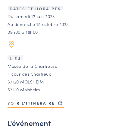
LES ACTIONS PHARES
DATES ET HORAIRES
CONTACT
Du samedi 17 juin 2023
Au dimanche 15 octobre 2023
Agenda
09h00 à 18h00
Annuaire
LIEU
Ressources
Musée de la Chartreuse
4 cour des Chartreux
67120 MOLSHEIM
OFFRES D’EMPLOI ET DE STAGE
67120 Molsheim
BOURSE D’ÉCHANGE
OUTILS EN LIGNE
VOIR L'ITINÉRAIRE
CARTES DES NAUDIN
L'événement
Espace acteurs