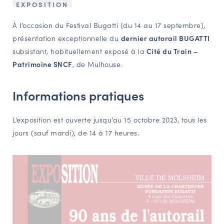
EXPOSITION
NAVIGATION FILTRÉE « ACTEURS »
À l’occasion du Festival Bugatti (du 14 au 17 septembre),
présentation exceptionnelle du
dernier autorail BUGATTI
subsistant, habituellement exposé à la
Cité du Train –
PORTAIL CULTURE
Patrimoine SNCF
, de Mulhouse.
Comité d'Histoire Régionale
Service Inventaire et Patrimoines de la Région Grand Est
Informations pratiques
L’exposition est ouverte jusqu’au 15 octobre 2023, tous les
VOUS ÊTES…
jours (sauf mardi), de 14 à 17 heures.
Amateurs d’histoire et de patrimoine
Responsables de structures
Étudiants & chercheurs