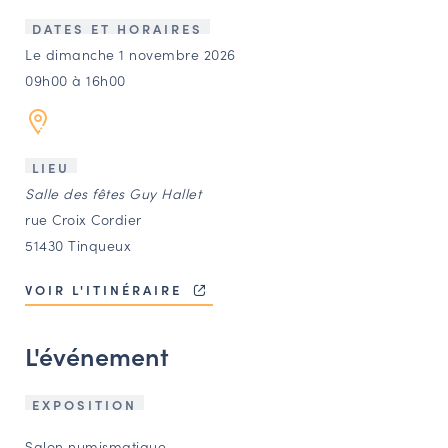
LES ACTIONS PHARES
DATES ET HORAIRES
CONTACT
Le dimanche 1 novembre 2026
09h00 à 16h00
Agenda
Annuaire
LIEU
Salle des fêtes Guy Hallet
Ressources
rue Croix Cordier
51430 Tinqueux
OFFRES D’EMPLOI ET DE STAGE
VOIR L'ITINÉRAIRE
BOURSE D’ÉCHANGE
OUTILS EN LIGNE
L'événement
CARTES DES NAUDIN
Espace acteurs
EXPOSITION
Salon numismatique