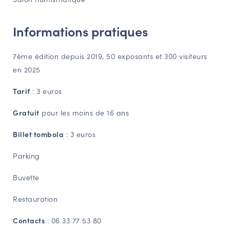
NAVIGATION FILTRÉE « ACTEURS »
Informations pratiques
PORTAIL CULTURE
7ème édition depuis 2019, 50 exposants et 300 visiteurs
en 2025
Comité d'Histoire Régionale
Service Inventaire et Patrimoines de la Région Grand Est
Tarif
: 3 euros
Gratuit
pour les moins de 16 ans
VOUS ÊTES…
Billet tombola
: 3 euros
Amateurs d’histoire et de patrimoine
Responsables de structures
Parking
Étudiants & chercheurs
Buvette
Restauration
Contacts
: 06 33 77 53 80