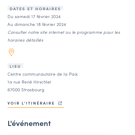
LES ACTIONS PHARES
DATES ET HORAIRES
CONTACT
Du samedi 17 février 2024
Au dimanche 18 février 2024
Agenda
Consulter notre site internet ou le programme pour les
horaires détaillés
Annuaire
Ressources
LIEU
Centre communautaire de la Paix
1a rue René Hirschler
OFFRES D’EMPLOI ET DE STAGE
67000 Strasbourg
BOURSE D’ÉCHANGE
OUTILS EN LIGNE
VOIR L'ITINÉRAIRE
CARTES DES NAUDIN
L'événement
Espace acteurs