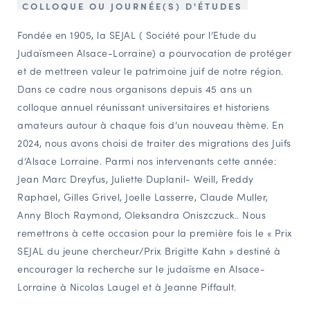
COLLOQUE OU JOURNÉE(S) D'ÉTUDES
NAVIGATION FILTRÉE « ACTEURS »
Fondée en 1905, la SEJAL ( Société pour l’Etude du
Judaïsmeen Alsace-Lorraine) a pourvocation de protéger
et de mettreen valeur le patrimoine juif de notre région.
PORTAIL CULTURE
Dans ce cadre nous organisons depuis 45 ans un
Comité d'Histoire Régionale
colloque annuel réunissant universitaires et historiens
Service Inventaire et Patrimoines de la Région Grand Est
amateurs autour à chaque fois d’un nouveau thème. En
2024, nous avons choisi de traiter des migrations des Juifs
d’Alsace Lorraine. Parmi nos intervenants cette année:
VOUS ÊTES…
Jean Marc Dreyfus, Juliette Duplanil- Weill, Freddy
Amateurs d’histoire et de patrimoine
Raphael, Gilles Grivel, Joelle Lasserre, Claude Muller,
Responsables de structures
Anny Bloch Raymond, Oleksandra Oniszczuck.. Nous
Étudiants & chercheurs
remettrons à cette occasion pour la première fois le « Prix
SEJAL du jeune chercheur/Prix Brigitte Kahn » destiné à
encourager la recherche sur le judaïsme en Alsace-
Lorraine à Nicolas Laugel et à Jeanne Piffault.