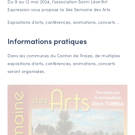
Du 9 au 12 mai 2024, l’association Saint-Léon’Art
NAVIGATION FILTRÉE « ACTEURS »
Expression vous propose la 34e Semaine des Arts.
Expositions d’arts, conférences, animations, concerts …
PORTAIL CULTURE
Informations pratiques
Comité d'Histoire Régionale
Service Inventaire et Patrimoines de la Région Grand Est
Dans les communes du Canton de Fraize, de multiples
expositions d’arts, conférences, animations, concerts
seront organisées.
VOUS ÊTES…
Amateurs d’histoire et de patrimoine
Responsables de structures
Étudiants & chercheurs