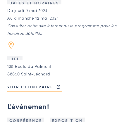
LES ACTIONS PHARES
DATES ET HORAIRES
Du jeudi 9 mai 2024
CONTACT
Au dimanche 12 mai 2024
Agenda
Consulter notre site internet ou le programme pour les
horaires détaillés
Annuaire
LIEU
Ressources
135 Route du Palmont
88650 Saint-Léonard
OFFRES D’EMPLOI ET DE STAGE
VOIR L'ITINÉRAIRE
BOURSE D’ÉCHANGE
OUTILS EN LIGNE
L'événement
CARTES DES NAUDIN
Espace acteurs
CONFÉRENCE
EXPOSITION