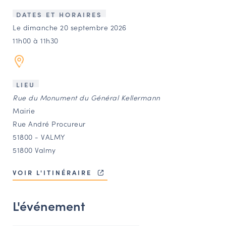
LES ACTIONS PHARES
DATES ET HORAIRES
CONTACT
Le dimanche 20 septembre 2026
11h00 à 11h30
Agenda
Annuaire
LIEU
Rue du Monument du Général Kellermann
Ressources
Mairie
Rue André Procureur
51800 - VALMY
OFFRES D’EMPLOI ET DE STAGE
51800 Valmy
BOURSE D’ÉCHANGE
OUTILS EN LIGNE
VOIR L'ITINÉRAIRE
CARTES DES NAUDIN
L'événement
Espace acteurs