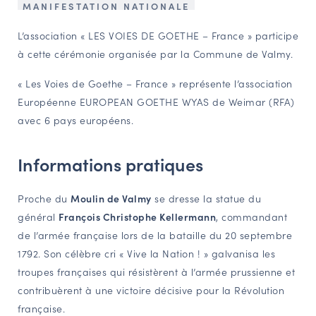
MANIFESTATION NATIONALE
NAVIGATION FILTRÉE « ACTEURS »
L’association « LES VOIES DE GOETHE – France » participe
à cette cérémonie organisée par la Commune de Valmy.
PORTAIL CULTURE
« Les Voies de Goethe – France » représente l’association
Comité d'Histoire Régionale
Européenne EUROPEAN GOETHE WYAS de Weimar (RFA)
Service Inventaire et Patrimoines de la Région Grand Est
avec 6 pays européens.
Informations pratiques
VOUS ÊTES…
Amateurs d’histoire et de patrimoine
Proche du
Moulin de Valmy
se dresse la statue du
Responsables de structures
général
François Christophe Kellermann
, commandant
Étudiants & chercheurs
de l’armée française lors de la bataille du 20 septembre
1792. Son célèbre cri « Vive la Nation ! » galvanisa les
troupes françaises qui résistèrent à l’armée prussienne et
contribuèrent à une victoire décisive pour la Révolution
française.