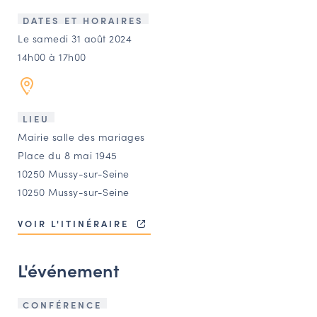
LES ACTIONS PHARES
DATES ET HORAIRES
CONTACT
Le samedi 31 août 2024
14h00 à 17h00
Agenda
Annuaire
LIEU
Mairie salle des mariages
Ressources
Place du 8 mai 1945
10250 Mussy-sur-Seine
10250 Mussy-sur-Seine
OFFRES D’EMPLOI ET DE STAGE
BOURSE D’ÉCHANGE
VOIR L'ITINÉRAIRE
OUTILS EN LIGNE
CARTES DES NAUDIN
L'événement
Espace acteurs
CONFÉRENCE