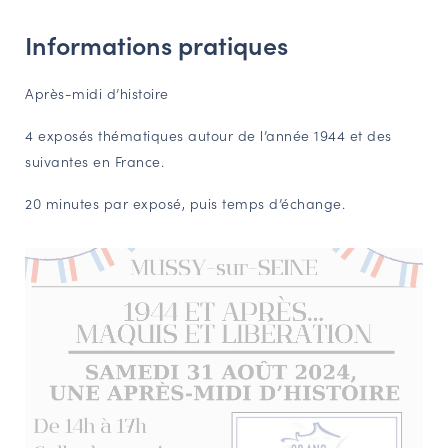
NAVIGATION FILTRÉE « ACTEURS »
Informations pratiques
Après-midi d’histoire
PORTAIL CULTURE
4 exposés thématiques autour de l’année 1944 et des
Comité d'Histoire Régionale
suivantes en France.
Service Inventaire et Patrimoines de la Région Grand Est
20 minutes par exposé, puis temps d’échange.
VOUS ÊTES…
Amateurs d’histoire et de patrimoine
Responsables de structures
Étudiants & chercheurs