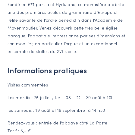
Fondé en 671 par saint Hydulphe, ce monastère a abrité
NAVIGATION FILTRÉE « ACTEURS »
une des premières écoles de grammaire d’Europe et
l’élite savante de l’ordre bénédictin dans l’Académie de
Moyenmoutier. Venez découvrir cette très belle église
PORTAIL CULTURE
baroque, l’abbatiale impressionne par ses dimensions et
Comité d'Histoire Régionale
son mobilier, en particulier l’orgue et un exceptionnel
Service Inventaire et Patrimoines de la Région Grand Est
ensemble de stalles du XVI siècle.
Informations pratiques
VOUS ÊTES…
Amateurs d’histoire et de patrimoine
Visites commentées :
Responsables de structures
Les mardis : 25 juillet , 1er – 08 – 22 – 29 août à 10h
Étudiants & chercheurs
les samedis : 19 août et 16 septembre à 14 h30
Rendez-vous : entrée de l’abbaye côté La Poste
Tarif : 5,- €