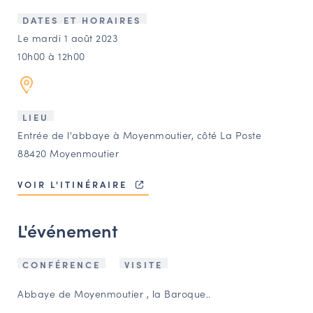
LES ACTIONS PHARES
DATES ET HORAIRES
CONTACT
Le mardi 1 août 2023
10h00 à 12h00
Agenda
Annuaire
LIEU
Entrée de l'abbaye à Moyenmoutier, côté La Poste
Ressources
88420 Moyenmoutier
VOIR L'ITINÉRAIRE
OFFRES D’EMPLOI ET DE STAGE
BOURSE D’ÉCHANGE
L'événement
OUTILS EN LIGNE
CARTES DES NAUDIN
CONFÉRENCE
VISITE
Espace acteurs
Abbaye de Moyenmoutier , la Baroque..