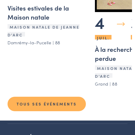
Visites estivales de la
4
Maison natale
MAISON NATALE DE JEANNE
D’ARC
JUIL.
Domrémy-la-Pucelle | 88
À la recherche
perdue
MAISON NATAL
D’ARC
Grand | 88
TOUS SES ÉVÉNEMENTS