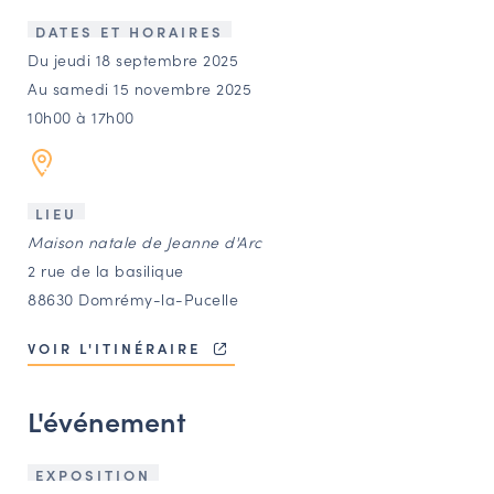
LES ACTIONS PHARES
DATES ET HORAIRES
CONTACT
Du jeudi 18 septembre 2025
Au samedi 15 novembre 2025
Agenda
10h00 à 17h00
Annuaire
LIEU
Ressources
Maison natale de Jeanne d'Arc
2 rue de la basilique
88630 Domrémy-la-Pucelle
OFFRES D’EMPLOI ET DE STAGE
BOURSE D’ÉCHANGE
VOIR L'ITINÉRAIRE
OUTILS EN LIGNE
CARTES DES NAUDIN
L'événement
Espace acteurs
EXPOSITION