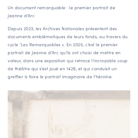
Un document remarquable : le premier portrait de
NAVIGATION FILTRÉE « ACTEURS »
Jeanne d’Arc
Depuis 2023, les Archives Nationales présentent des
PORTAIL CULTURE
documents emblématiques de leurs fonds, au travers du
Comité d'Histoire Régionale
cycle ‘Les Remarquables ». En 2025, c’est le premier
Service Inventaire et Patrimoines de la Région Grand Est
portrait de Jeanne d’Arc qu’ils ont choisi de mettre en
valeur, dans une exposition qui retrace l’incroyable coup
de théâtre qui s’est joué en 1429, et qui conduisit un
VOUS ÊTES…
greffier à faire le portrait imaginaire de l’héroïne.
Amateurs d’histoire et de patrimoine
Responsables de structures
Étudiants & chercheurs