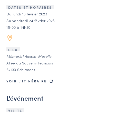
LES ACTIONS PHARES
DATES ET HORAIRES
CONTACT
Du lundi 13 février 2023
Au vendredi 24 février 2023
Agenda
11h00 à 14h30
Annuaire
LIEU
Ressources
Mémorial Alsace-Moselle
Allée du Souvenir Français
67130 Schirmeck
OFFRES D’EMPLOI ET DE STAGE
BOURSE D’ÉCHANGE
VOIR L'ITINÉRAIRE
OUTILS EN LIGNE
CARTES DES NAUDIN
L'événement
Espace acteurs
VISITE