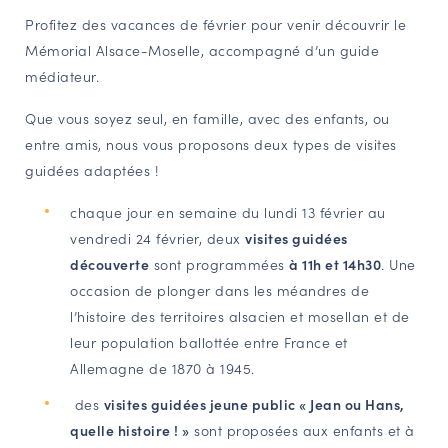
Profitez des vacances de février pour venir découvrir le
NAVIGATION FILTRÉE « ACTEURS »
Mémorial Alsace-Moselle, accompagné d’un guide
médiateur.
PORTAIL CULTURE
Que vous soyez seul, en famille, avec des enfants, ou
Comité d'Histoire Régionale
entre amis, nous vous proposons deux types de visites
Service Inventaire et Patrimoines de la Région Grand Est
guidées adaptées !
chaque jour en semaine du lundi 13 février au
vendredi 24 février, deux
visites guidées
VOUS ÊTES…
découverte
sont programmées
à 11h et 14h30
. Une
Amateurs d’histoire et de patrimoine
occasion de plonger dans les méandres de
Responsables de structures
l’histoire des territoires alsacien et mosellan et de
Étudiants & chercheurs
leur population ballottée entre France et
Allemagne de 1870 à 1945.
des
visites guidées jeune public « Jean ou Hans,
quelle histoire ! »
sont proposées aux enfants et à