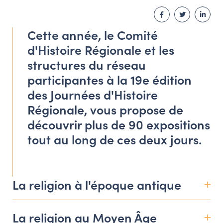
LES ACTIONS PHARES
Facebook
Twitter
Linke
CONTACT
Cette année, le Comité
Agenda
d'Histoire Régionale et les
structures du réseau
Annuaire
participantes à la 19e édition
des Journées d'Histoire
Ressources
Régionale, vous propose de
découvrir plus de 90 expositions
tout au long de ces deux jours.
OFFRES D’EMPLOI ET DE STAGE
BOURSE D’ÉCHANGE
OUTILS EN LIGNE
CARTES DES NAUDIN
La religion à l'époque antique
Espace acteurs
La religion au Moyen Âge