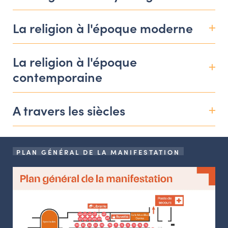
NAVIGATION FILTRÉE « ACTEURS »
La religion à l'époque moderne
PORTAIL CULTURE
La religion à l'époque
Comité d'Histoire Régionale
contemporaine
Service Inventaire et Patrimoines de la Région Grand Est
A travers les siècles
VOUS ÊTES…
Amateurs d’histoire et de patrimoine
PLAN GÉNÉRAL DE LA MANIFESTATION
Responsables de structures
Étudiants & chercheurs