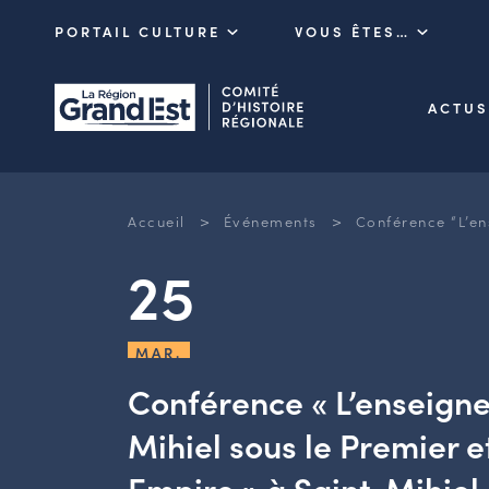
PORTAIL CULTURE
VOUS ÊTES…
ACTUS
>
>
Accueil
Événements
Conférence “L’en
25
MAR.
Conférence « L’enseign
Mihiel sous le Premier e
Empire » à Saint-Mihiel