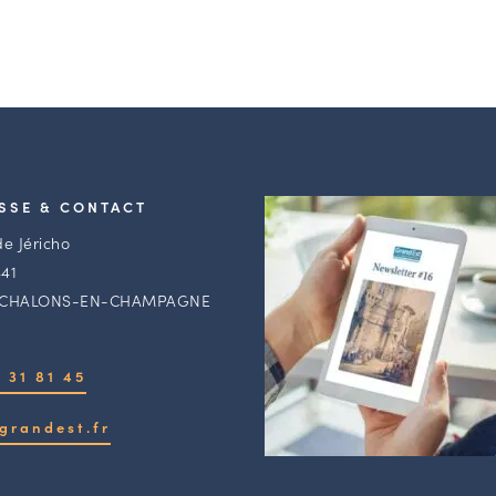
SSE & CONTACT
de Jéricho
41
 CHALONS-EN-CHAMPAGNE
 31 81 45
grandest.fr